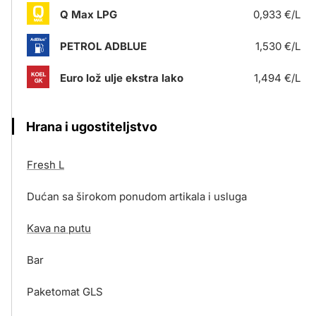
Q Max LPG
0,933 €/L
PETROL ADBLUE
1,530 €/L
Euro lož ulje ekstra lako
1,494 €/L
Hrana i ugostiteljstvo
Fresh L
Dućan sa širokom ponudom artikala i usluga
Kava na putu
Bar
Paketomat GLS