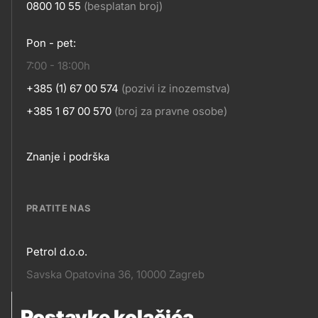
0800 10 55
(besplatan broj)
KONTAKT
Pon - pet:
7:00 - 18:00h
+385 (1) 67 00 574
(pozivi iz inozemstva)
+385 1 67 00 570
(broj za pravne osobe)
Footer
Znanje i podrška
links
PRATITE NAS
Petrol d.o.o.
Pratite
Savska Opatovina 36, 10000 Zagreb
nas
Postavke kolačića