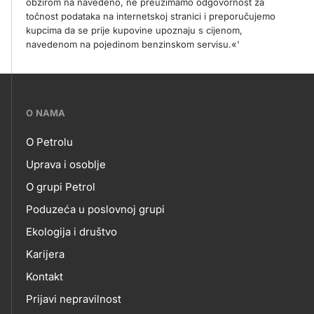
obzirom na navedeno, ne preuzimamo odgovornost za
točnost podataka na internetskoj stranici i preporučujemo
kupcima da se prije kupovine upoznaju s cijenom,
navedenom na pojedinom benzinskom servisu.«'
???
O NAMA
petrol-
O Petrolu
skupno.footer-
O
Uprava i osoblje
title???
O grupi Petrol
NAMA
Poduzeća u poslovnoj grupi
Ekologija i društvo
Karijera
Kontakt
Prijavi nepravilnost