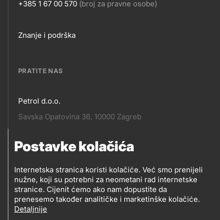
+385 1 67 00 570
(broj za pravne osobe)
Footer
Znanje i podrška
links
PRATITE NAS
Petrol d.o.o.
Pratite
Savska Opatovina 36, 10000 Zagreb
nas
Postavke kolačića
Pratite
Social
nas
Internetska stranica koristi kolačiće. Već smo prenijeli
nužne, koji su potrebni za neometani rad internetske
media
PRATITE PETROL NA
stranice. Cijenit ćemo ako nam dopustite da
prenesemo također analitičke i marketinške kolačiće.
Detaljnije