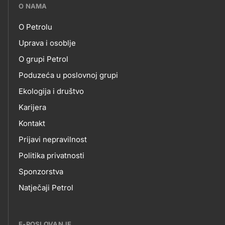
???
O NAMA
petrol-
O Petrolu
skupno.footer-
O
Uprava i osoblje
title???
O grupi Petrol
NAMA
Poduzeća u poslovnoj grupi
Ekologija i društvo
Karijera
Kontakt
Prijavi nepravilnost
Politika privatnosti
Sponzorstva
Natječaji Petrol
E-POSLOVANJE