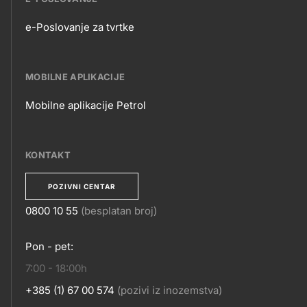
e-Poslovanje za tvrtke
E-
POSLOVANJE
MOBILNE APLIKACIJE
Mobilne aplikacije Petrol
MOBILNE
APLIKACIJE
KONTAKT
POZIVNI CENTAR
0800 10 55
(besplatan broj)
KONTAKT
Pon - pet:
7:00 - 18:00h
+385 (1) 67 00 574
(pozivi iz inozemstva)