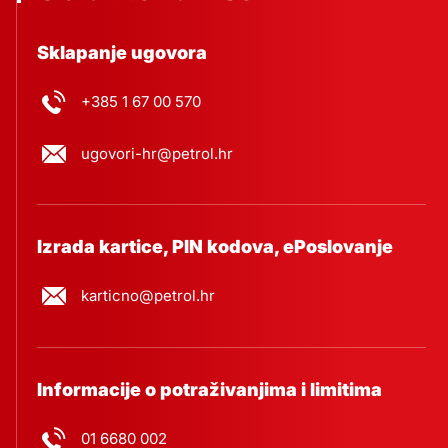
Sklapanje ugovora
+385 1 67 00 570
ugovori-hr@petrol.hr
Izrada kartice, PIN kodova, ePoslovanje
karticno@petrol.hr
Informacije o potraživanjima i limitima
01 6680 002