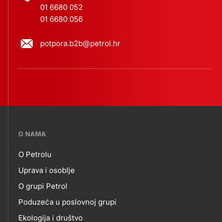
01 6680 052
01 6680 056
potpora.b2b@petrol.hr
???
O NAMA
petrol-
O Petrolu
skupno.footer-
O
Uprava i osoblje
title???
O grupi Petrol
NAMA
Poduzeća u poslovnoj grupi
Ekologija i društvo