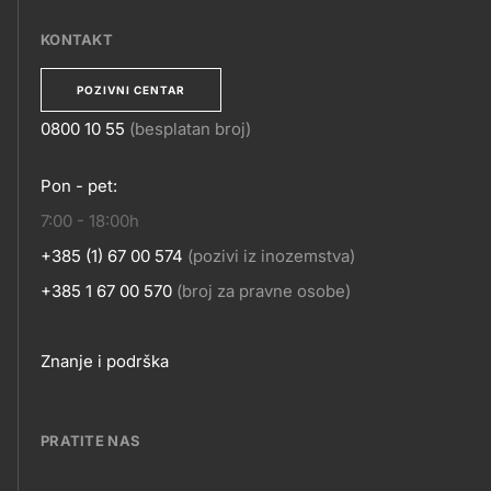
MOBILNE
APLIKACIJE
KONTAKT
POZIVNI CENTAR
0800 10 55
(besplatan broj)
KONTAKT
Pon - pet:
7:00 - 18:00h
+385 (1) 67 00 574
(pozivi iz inozemstva)
+385 1 67 00 570
(broj za pravne osobe)
Footer
Znanje i podrška
links
PRATITE NAS