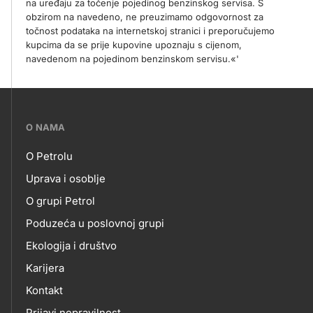
na uređaju za točenje pojedinog benzinskog servisa. S
obzirom na navedeno, ne preuzimamo odgovornost za
točnost podataka na internetskoj stranici i preporučujemo
kupcima da se prije kupovine upoznaju s cijenom,
navedenom na pojedinom benzinskom servisu.«'
???
O NAMA
petrol-
O Petrolu
skupno.footer-
O
Uprava i osoblje
title???
O grupi Petrol
NAMA
Poduzeća u poslovnoj grupi
Ekologija i društvo
Karijera
Kontakt
Prijavi nepravilnost