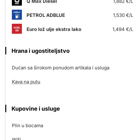
Q Max Diesel
1,882 €/L
PETROL ADBLUE
1,530 €/L
Euro lož ulje ekstra lako
1,494 €/L
Hrana i ugostiteljstvo
Dućan sa širokom ponudom artikala i usluga
Kava na putu
Kupovine i usluge
Plin u bocama
Wifi