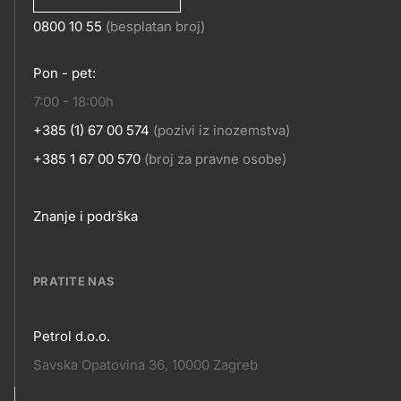
0800 10 55
(besplatan broj)
KONTAKT
Pon - pet:
7:00 - 18:00h
+385 (1) 67 00 574
(pozivi iz inozemstva)
+385 1 67 00 570
(broj za pravne osobe)
Footer
Znanje i podrška
links
PRATITE NAS
Petrol d.o.o.
Pratite
Savska Opatovina 36, 10000 Zagreb
nas