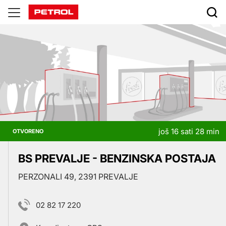
Prodajna
mjesta
još 16 sati 28 min
OTVORENO
BS PREVALJE - BENZINSKA POSTAJA
PERZONALI 49, 2391 PREVALJE
02 82 17 220