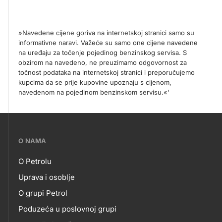
»Navedene cijene goriva na internetskoj stranici samo su
informativne naravi. Važeće su samo one cijene navedene
na uređaju za točenje pojedinog benzinskog servisa. S
obzirom na navedeno, ne preuzimamo odgovornost za
točnost podataka na internetskoj stranici i preporučujemo
kupcima da se prije kupovine upoznaju s cijenom,
navedenom na pojedinom benzinskom servisu.«'
???
O NAMA
petrol-
O Petrolu
skupno.footer-
O
Uprava i osoblje
title???
O grupi Petrol
NAMA
Poduzeća u poslovnoj grupi