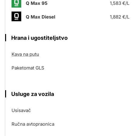
Q Max 95
1,583 €/L
Q Max Diesel
1,882 €/L
Hrana i ugostiteljstvo
Kava na putu
Paketomat GLS
Usluge za vozila
Usisavač
Ručna avtopraonica