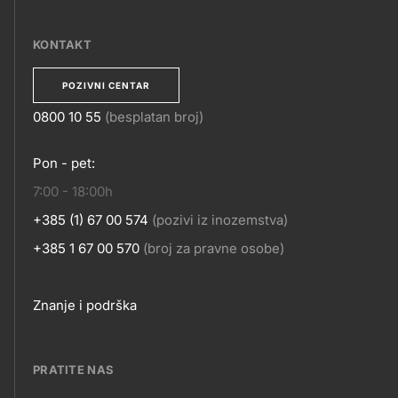
MOBILNE
APLIKACIJE
KONTAKT
POZIVNI CENTAR
0800 10 55
(besplatan broj)
KONTAKT
Pon - pet:
7:00 - 18:00h
+385 (1) 67 00 574
(pozivi iz inozemstva)
+385 1 67 00 570
(broj za pravne osobe)
Footer
Znanje i podrška
links
PRATITE NAS