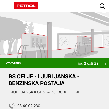
Prodajna
mjesta
još 2 sati 23 min
OTVORENO
BS CELJE - LJUBLJANSKA -
BENZINSKA POSTAJA
LJUBLJANSKA CESTA 38, 3000 CELJE
03 49 02 230