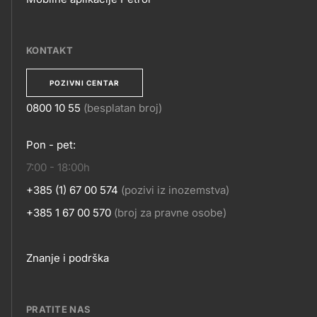
MOBILNE
APLIKACIJE
KONTAKT
POZIVNI CENTAR
0800 10 55
(besplatan broj)
KONTAKT
Pon - pet:
7:00 - 18:00h
+385 (1) 67 00 574
(pozivi iz inozemstva)
+385 1 67 00 570
(broj za pravne osobe)
Footer
Znanje i podrška
links
PRATITE NAS