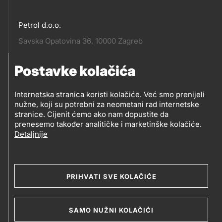
Petrol d.o.o.
Pratite
Savska Opatovina 36, 10000 Zagreb
nas
Postavke kolačića
Pratite
Social
nas
Internetska stranica koristi kolačiće. Već smo prenijeli
nužne, koji su potrebni za neometani rad internetske
media
PRATITE PETROL NA
stranice. Cijenit ćemo ako nam dopustite da
prenesemo također analitičke i marketinške kolačiće.
Detaljnije
Social
media
PRIHVATI SVE KOLAČIĆE
2019-2026 Petrol d.o.o. i Petrol d.d., Ljubljana
SAMO NUŽNI KOLAČIĆI
Kolačići
Opći uvjeti poslovanja