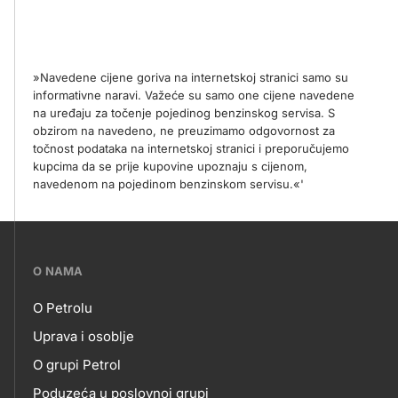
»Navedene cijene goriva na internetskoj stranici samo su
informativne naravi. Važeće su samo one cijene navedene
na uređaju za točenje pojedinog benzinskog servisa. S
obzirom na navedeno, ne preuzimamo odgovornost za
točnost podataka na internetskoj stranici i preporučujemo
kupcima da se prije kupovine upoznaju s cijenom,
navedenom na pojedinom benzinskom servisu.«'
???
O NAMA
petrol-
O Petrolu
skupno.footer-
O
Uprava i osoblje
title???
O grupi Petrol
NAMA
Poduzeća u poslovnoj grupi