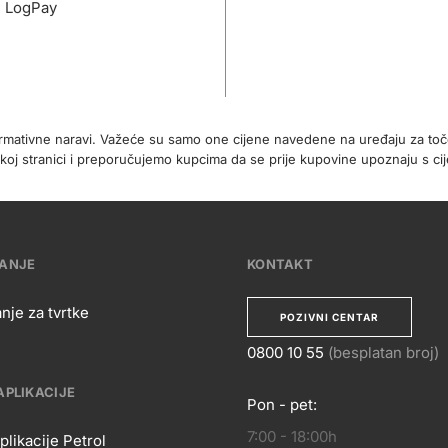
- LogPay
formativne naravi. Važeće su samo one cijene navedene na uređaju za t
koj stranici i preporučujemo kupcima da se prije kupovine upoznaju s 
VANJE
KONTAKT
nje za tvrtke
POZIVNI CENTAR
0800 10 55
(besplatan broj)
APLIKACIJE
Pon - pet:
KONTA
7:00 - 18:00h
plikacije Petrol