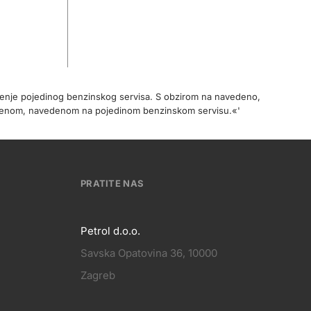
očenje pojedinog benzinskog servisa. S obzirom na navedeno,
cijenom, navedenom na pojedinom benzinskom servisu.«'
PRATITE NAS
Petrol d.o.o.
Savska Opatovina 36, 10000
Pratite
Zagreb
KT