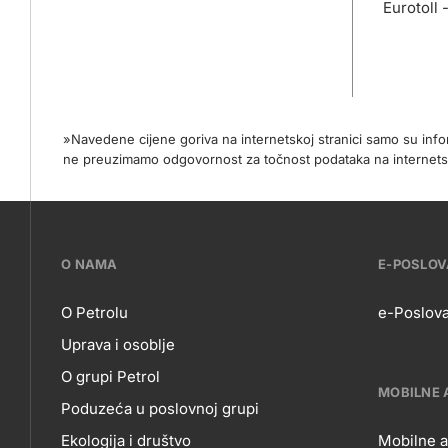
Eurotoll 
»Navedene cijene goriva na internetskoj stranici samo su in
ne preuzimamo odgovornost za točnost podataka na internets
???
O NAMA
E-POSLO
petrol-
O Petrolu
e-Poslova
Uprava i osoblje
skupno.footer-
O
E-
O grupi Petrol
title???
MOBILNE 
Poduzeća u poslovnoj grupi
Ekologija i društvo
Mobilne a