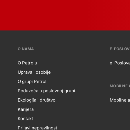
???
O NAMA
E-POSLO
petrol-
O Petrolu
e-Poslova
Uprava i osoblje
skupno.footer-
O
E-
O grupi Petrol
title???
MOBILNE 
Poduzeća u poslovnoj grupi
NAMA
P
Ekologija i društvo
Mobilne a
Karijera
MO
Kontakt
Prijavi nepravilnost