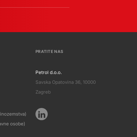
PRATITE NAS
Petrol d.o.o.
Savska Opatovina 36, 10000
Pratite
Zagreb
KT
nas
z inozemstva)
Pratite
ravne osobe)
Social