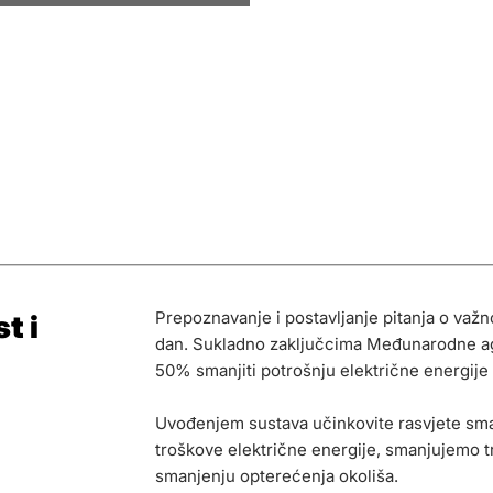
Prepoznavanje i postavljanje pitanja o važn
t i
dan. Sukladno zaključcima Međunarodne age
50% smanjiti potrošnju električne energije 
Uvođenjem sustava učinkovite rasvjete sma
troškove električne energije, smanjujemo t
smanjenju opterećenja okoliša.