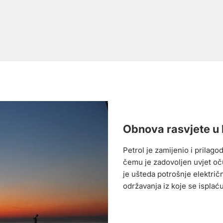
Obnova rasvjete u
Petrol je zamijenio i prilago
čemu je zadovoljen uvjet oču
je ušteda potrošnje električ
održavanja iz koje se isplaću