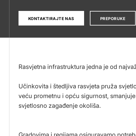
KONTAKTIRAJTE NAS
PREPORUKE
Rasvjetna infrastruktura jedna je od najva
Učinkovita i štedljiva rasvjeta pruža svje
veću prometnu i opću sigurnost, smanjuje 
svjetlosno zagađenje okoliša.
Gradovima i regijama osiguravamo potreban 