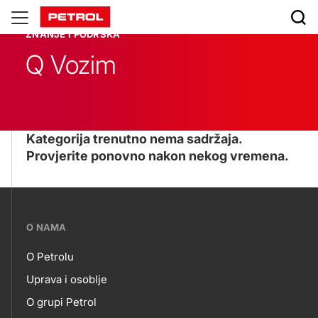
Znanje
ZNANJE I PODRŠKA
i
Q Vozim
podrška
Kategorija trenutno nema sadržaja.
Provjerite ponovno nakon nekog vremena.
???
O NAMA
petrol-
O Petrolu
skupno.footer-
O
Uprava i osoblje
title???
O grupi Petrol
NAMA