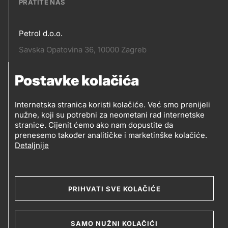
PRATITE NAS
Petrol d.o.o.
Pratite
Savska Opatovina 36, 10000 Zagreb
nas
Postavke kolačića
Pratite
Social
nas
Internetska stranica koristi kolačiće. Već smo prenijeli
nužne, koji su potrebni za neometani rad internetske
media
PRATITE PETROL NA
stranice. Cijenit ćemo ako nam dopustite da
prenesemo također analitičke i marketinške kolačiće.
Detaljnije
Social
media
PRIHVATI SVE KOLAČIĆE
2019-2026 Petrol d.o.o. i Petrol d.d., Ljubljana
SAMO NUŽNI KOLAČIĆI
Kolačići
Opći uvjeti poslovanja