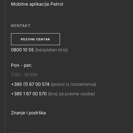
Mobilne aplikacije Petrol
MOBILNE
APLIKACIJE
KONTAKT
POZIVNI CENTAR
0800 10 55
(besplatan broj)
KONTAKT
Pon - pet:
7:00 - 18:00h
+385 (1) 67 00 574
(pozivi iz inozemstva)
+385 1 67 00 570
(broj za pravne osobe)
Footer
Znanje i podrška
links