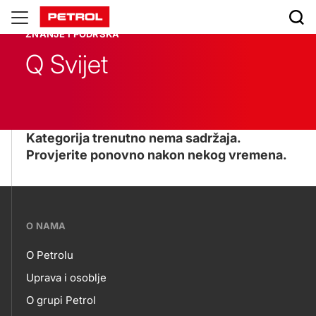
Znanje
ZNANJE I PODRŠKA
i
Q Svijet
podrška
Kategorija trenutno nema sadržaja.
Provjerite ponovno nakon nekog vremena.
???
O NAMA
petrol-
O Petrolu
skupno.footer-
O
Uprava i osoblje
title???
O grupi Petrol
NAMA