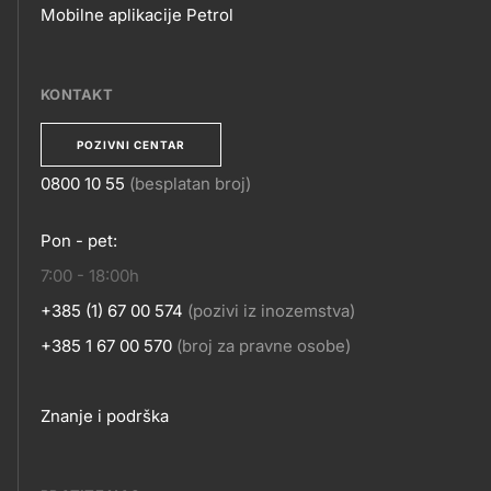
Mobilne aplikacije Petrol
MOBILNE
APLIKACIJE
KONTAKT
POZIVNI CENTAR
0800 10 55
(besplatan broj)
KONTAKT
Pon - pet:
7:00 - 18:00h
+385 (1) 67 00 574
(pozivi iz inozemstva)
+385 1 67 00 570
(broj za pravne osobe)
Footer
Znanje i podrška
links