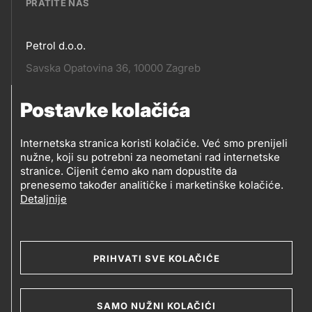
PRATITE NAS
Petrol d.o.o.
Pratite
Savska Opatovina 36, 10000 Zagreb
nas
Postavke kolačića
Pratite
Social
nas
Internetska stranica koristi kolačiće. Već smo prenijeli
nužne, koji su potrebni za neometani rad internetske
media
PRATITE PETROL NA
stranice. Cijenit ćemo ako nam dopustite da
prenesemo također analitičke i marketinške kolačiće.
Detaljnije
Social
media
PRIHVATI SVE KOLAČIĆE
2019-2026 Petrol d.o.o. i Petrol d.d., Ljubljana
SAMO NUŽNI KOLAČIĆI
Kolačići
Opći uvjeti poslovanja