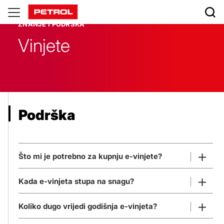
Znanje
ZNANJE I PODRŠKA
i
Vinjete
podrška
Podrška
Što mi je potrebno za kupnju e-vinjete?
Kada e-vinjeta stupa na snagu?
Za kupnju e-vinjete potrebni su vam:
Koliko dugo vrijedi godišnja e-vinjeta?
Prilikom kupnje e-vinjete potrebno je
država registracije vozila,
odabrati željeni datum početka važenja.