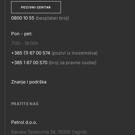
POZIVNI CENTAR
0800 10 55
(besplatan broj)
KONTAKT
Pon - pet:
7:00 - 18:00h
+385 (1) 67 00 574
(pozivi iz inozemstva)
+385 1 67 00 570
(broj za pravne osobe)
Footer
Znanje i podrška
links
PRATITE NAS
Petrol d.o.o.
Pratite
Savska Opatovina 36, 10000 Zagreb