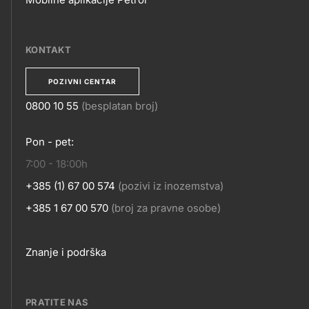
MOBILNE
APLIKACIJE
KONTAKT
POZIVNI CENTAR
0800 10 55
(besplatan broj)
KONTAKT
Pon - pet:
7:00 - 18:00h
+385 (1) 67 00 574
(pozivi iz inozemstva)
+385 1 67 00 570
(broj za pravne osobe)
Footer
Znanje i podrška
links
PRATITE NAS