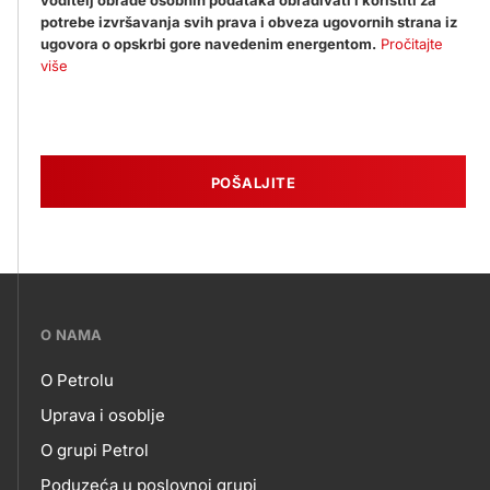
voditelj obrade osobnih podataka obrađivati i koristiti za
potrebe izvršavanja svih prava i obveza ugovornih strana iz
ugovora o opskrbi gore navedenim energentom.
Pročitajte
više
POŠALJITE
???
O NAMA
petrol-
O Petrolu
skupno.footer-
O
Uprava i osoblje
title???
O grupi Petrol
NAMA
Poduzeća u poslovnoj grupi