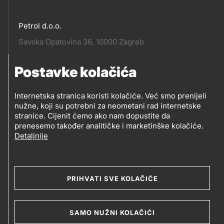
Petrol d.o.o.
Pratite
Savska Opatovina 36, 10000 Zagreb
nas
Postavke kolačića
Pratite
Social
nas
Internetska stranica koristi kolačiće. Već smo prenijeli
nužne, koji su potrebni za neometani rad internetske
media
PRATITE PETROL NA
stranice. Cijenit ćemo ako nam dopustite da
prenesemo također analitičke i marketinške kolačiće.
Detaljnije
Social
media
PRIHVATI SVE KOLAČIĆE
2019-2026 Petrol d.o.o. i Petrol d.d., Ljubljana
SAMO NUŽNI KOLAČIĆI
Kolačići
Opći uvjeti poslovanja