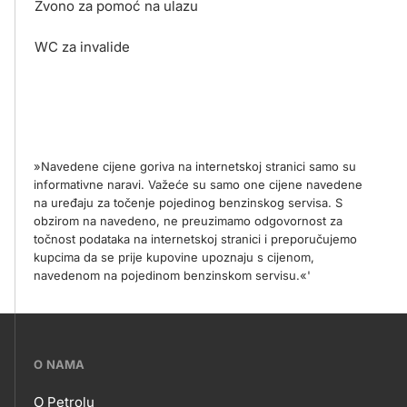
Zvono za pomoć na ulazu
WC za invalide
»Navedene cijene goriva na internetskoj stranici samo su
informativne naravi. Važeće su samo one cijene navedene
na uređaju za točenje pojedinog benzinskog servisa. S
obzirom na navedeno, ne preuzimamo odgovornost za
točnost podataka na internetskoj stranici i preporučujemo
kupcima da se prije kupovine upoznaju s cijenom,
navedenom na pojedinom benzinskom servisu.«'
???
O NAMA
petrol-
O Petrolu