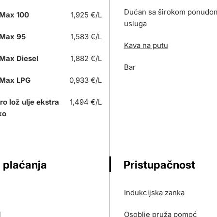
Dućan sa širokom ponudom 
Max 100
1,925 €/L
usluga
Max 95
1,583 €/L
Kava na putu
Max Diesel
1,882 €/L
Bar
Max LPG
0,933 €/L
ro lož ulje ekstra
1,494 €/L
ko
 plaćanja
Pristupačnost
Indukcijska zanka
l
Osoblje pruža pomoć