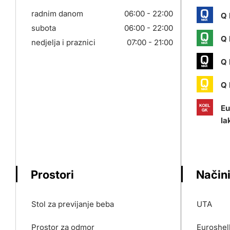
radnim danom
06:00 - 22:00
Q 
subota
06:00 - 22:00
Q 
nedjelja i praznici
07:00 - 21:00
Q 
Q 
Eu
la
Prostori
Načini
Stol za previjanje beba
UTA
Prostor za odmor
Euroshel