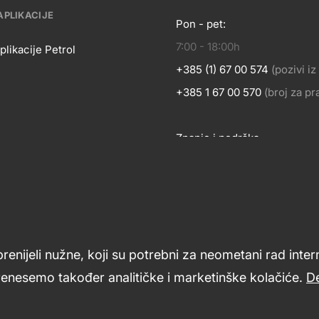
APLIKACIJE
Pon - pet:
KONTA
7:00 - 18:00h
OSLOVANJE
plikacije Petrol
+385 (1) 67 00 574
(pozivi i
BILNE
+385 1 67 00 570
(broj za p
Znanje i podrška
LIKACIJE
Footer
links
prenijeli nužne, koji su potrebni za neometani rad inte
renesemo također analitičke i marketinške kolačiće.
De
ći
Opći uvjeti poslovanja