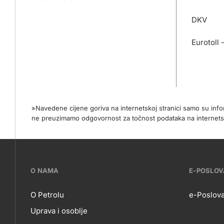
DKV
Eurotoll 
»Navedene cijene goriva na internetskoj stranici samo su in
ne preuzimamo odgovornost za točnost podataka na internets
???
O NAMA
E-POSLO
petrol-
O Petrolu
e-Poslova
Uprava i osoblje
skupno.footer-