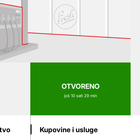
OTVORENO
još 10 sati 29 min
stvo
Kupovine i usluge