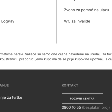
Zvono za pomoć na ulazu
- LogPay
WC za invalide
formativne naravi. Važeće su samo one cijene navedene na uređaju za t
koj stranici i preporučujemo kupcima da se prije kupovine upoznaju s 
VANJE
KONTAKT
nje za tvrtke
POZIVNI CENTAR
0800 10 55
(besplatan broj)