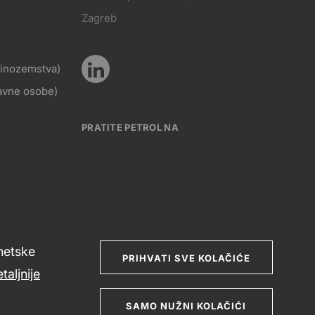
Pratite
Zagreb
KT
nas
z inozemstva)
Pratite
ravne osobe)
Social
nas
PRATITE PETROL NA
media
Social
rnetske
media
PRIHVATI SVE KOLAČIĆE
taljnije
SAMO NUŽNI KOLAČIĆI