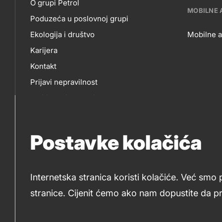
O
E-
O grupi Petrol
title???
MOBILNE 
Poduzeća u poslovnoj grupi
NAMA
P
Ekologija i društvo
Mobilne a
Karijera
MO
Kontakt
Prijavi nepravilnost
AP
Politika privatnosti
Sponzorstva
Natječaji Petrol
Postavke kolačića
Internetska stranica koristi kolačiće. Već smo 
stranice. Cijenit ćemo ako nam dopustite da p
2019-2026 Petrol d.o.o. i Petrol d.d., Ljubljana
Kolači