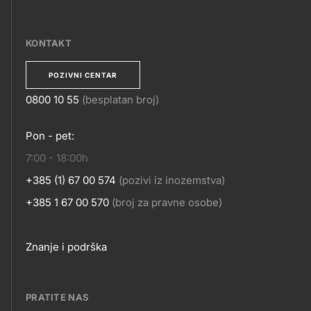
MOBILNE
APLIKACIJE
KONTAKT
POZIVNI CENTAR
0800 10 55
(besplatan broj)
KONTAKT
Pon - pet:
7:00 - 18:00h
+385 (1) 67 00 574
(pozivi iz inozemstva)
+385 1 67 00 570
(broj za pravne osobe)
Footer
Znanje i podrška
links
PRATITE NAS