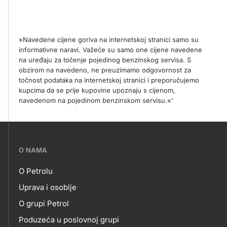
»Navedene cijene goriva na internetskoj stranici samo su
informativne naravi. Važeće su samo one cijene navedene
na uređaju za točenje pojedinog benzinskog servisa. S
obzirom na navedeno, ne preuzimamo odgovornost za
točnost podataka na internetskoj stranici i preporučujemo
kupcima da se prije kupovine upoznaju s cijenom,
navedenom na pojedinom benzinskom servisu.«'
???
O NAMA
petrol-
O Petrolu
skupno.footer-
O
Uprava i osoblje
title???
O grupi Petrol
NAMA
Poduzeća u poslovnoj grupi