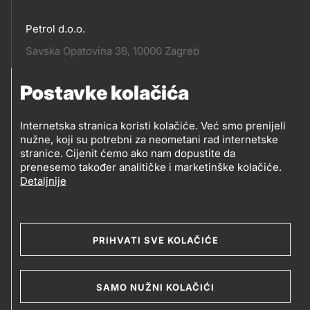
Petrol d.o.o.
Pratite
Savska Opatovina 36, 10000 Zagreb
nas
Postavke kolačića
Pratite
Social
nas
Internetska stranica koristi kolačiće. Već smo prenijeli
nužne, koji su potrebni za neometani rad internetske
media
PRATITE PETROL NA
stranice. Cijenit ćemo ako nam dopustite da
prenesemo također analitičke i marketinške kolačiće.
Detaljnije
Social
media
PRIHVATI SVE KOLAČIĆE
2019-2026 Petrol d.o.o. i Petrol d.d., Ljubljana
SAMO NUŽNI KOLAČIĆI
Kolačići
Opći uvjeti poslovanja
Legal