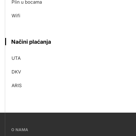
Plin u bocama
Wifi
Načini plaćanja
UTA
DKV
ARIS
???
O NAMA