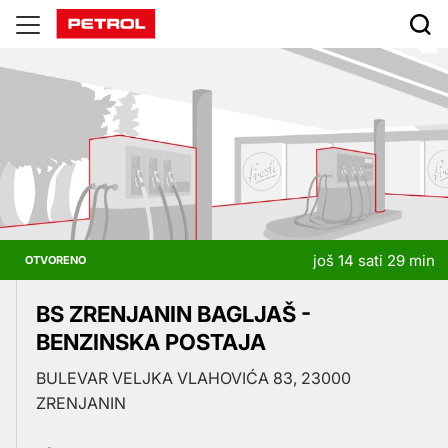
Prodajna
mjesta
još 14 sati 29 min
OTVORENO
BS ZRENJANIN BAGLJAŠ -
BENZINSKA POSTAJA
BULEVAR VELJKA VLAHOVIĆA 83, 23000
ZRENJANIN