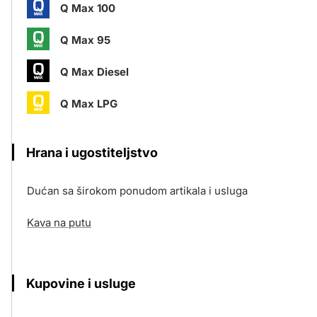
Q Max 100
Q Max 95
Q Max Diesel
Q Max LPG
Hrana i ugostiteljstvo
Dućan sa širokom ponudom artikala i usluga
Kava na putu
Kupovine i usluge