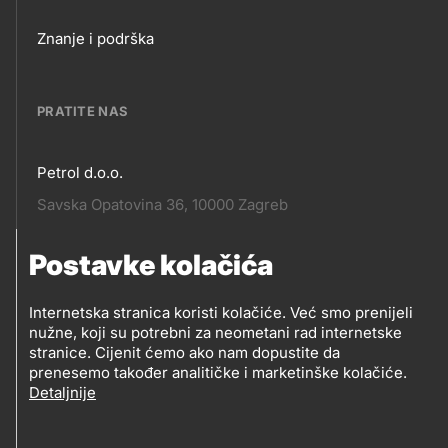
Footer
Znanje i podrška
links
PRATITE NAS
Petrol d.o.o.
Pratite
Savska Opatovina 36, 10000 Zagreb
nas
Postavke kolačića
Pratite
Social
nas
Internetska stranica koristi kolačiće. Već smo prenijeli
nužne, koji su potrebni za neometani rad internetske
media
PRATITE PETROL NA
stranice. Cijenit ćemo ako nam dopustite da
prenesemo također analitičke i marketinške kolačiće.
Detaljnije
Social