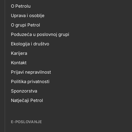
petrol-
O Petrolu
skupno.footer-
O
Uprava i osoblje
title???
O grupi Petrol
NAMA
Poduzeća u poslovnoj grupi
Ekologija i društvo
Karijera
Kontakt
Prijavi nepravilnost
Politika privatnosti
Sponzorstva
Natječaji Petrol
E-POSLOVANJE