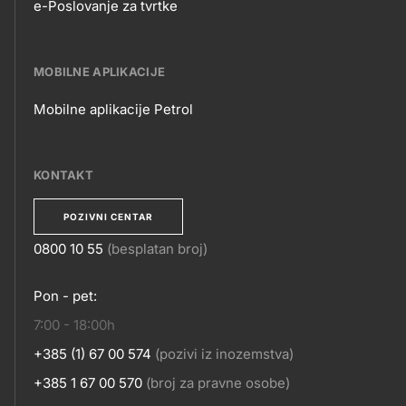
e-Poslovanje za tvrtke
E-
POSLOVANJE
MOBILNE APLIKACIJE
Mobilne aplikacije Petrol
MOBILNE
APLIKACIJE
KONTAKT
POZIVNI CENTAR
0800 10 55
(besplatan broj)
KONTAKT
Pon - pet:
7:00 - 18:00h
+385 (1) 67 00 574
(pozivi iz inozemstva)
+385 1 67 00 570
(broj za pravne osobe)