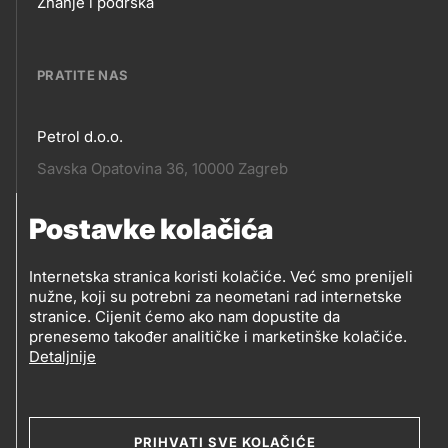
Footer
Znanje i podrška
links
PRATITE NAS
Petrol d.o.o.
Pratite
Savska Opatovina 36, 10000 Zagreb
nas
Postavke kolačića
Pratite
Social
nas
Internetska stranica koristi kolačiće. Već smo prenijeli
nužne, koji su potrebni za neometani rad internetske
media
PRATITE PETROL NA
stranice. Cijenit ćemo ako nam dopustite da
prenesemo također analitičke i marketinške kolačiće.
Detaljnije
Social
media
PRIHVATI SVE KOLAČIĆE