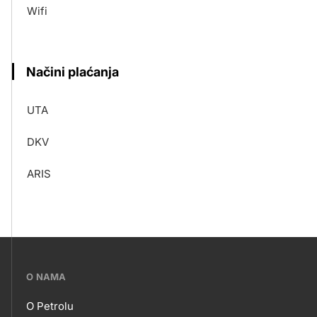
Wifi
Načini plaćanja
UTA
DKV
ARIS
???
O NAMA
petrol-
O Petrolu
skupno.footer-