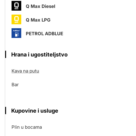
Q Max Diesel
Q Max LPG
PETROL ADBLUE
Hrana i ugostiteljstvo
Kava na putu
Bar
Kupovine i usluge
Plin u bocama