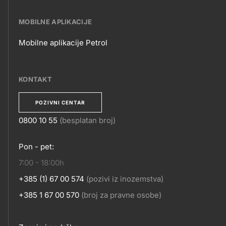
E-
POSLOVANJE
MOBILNE APLIKACIJE
Mobilne aplikacije Petrol
MOBILNE
APLIKACIJE
KONTAKT
POZIVNI CENTAR
0800 10 55
(besplatan broj)
KONTAKT
Pon - pet:
7:00 - 18:00h
+385 (1) 67 00 574
(pozivi iz inozemstva)
+385 1 67 00 570
(broj za pravne osobe)