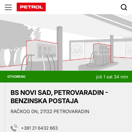
Prodajna
mjesta
još 1 sat 34 min
OTVORENO
BS NOVI SAD, PETROVARADIN -
BENZINSKA POSTAJA
RAČKOG 0N, 21132 PETROVARADIN
+381 21 6432 663