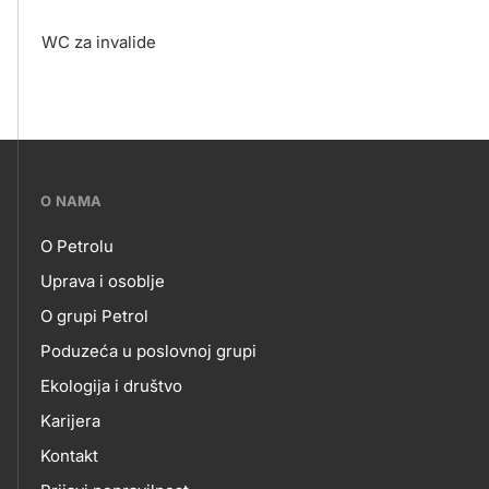
WC za invalide
???
O NAMA
petrol-
O Petrolu
skupno.footer-
O
Uprava i osoblje
title???
O grupi Petrol
NAMA
Poduzeća u poslovnoj grupi
Ekologija i društvo
Karijera
Kontakt