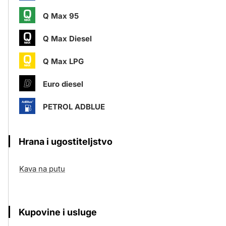
Q Max 95
Q Max Diesel
Q Max LPG
Euro diesel
PETROL ADBLUE
Hrana i ugostiteljstvo
Kava na putu
Kupovine i usluge