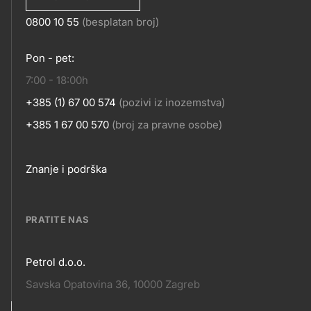
0800 10 55
(besplatan broj)
KONTAKT
Pon - pet:
7:00 - 18:00h
+385 (1) 67 00 574
(pozivi iz inozemstva)
+385 1 67 00 570
(broj za pravne osobe)
Footer
Znanje i podrška
links
PRATITE NAS
Petrol d.o.o.
Pratite
Savska Opatovina 36, 10000 Zagreb
nas