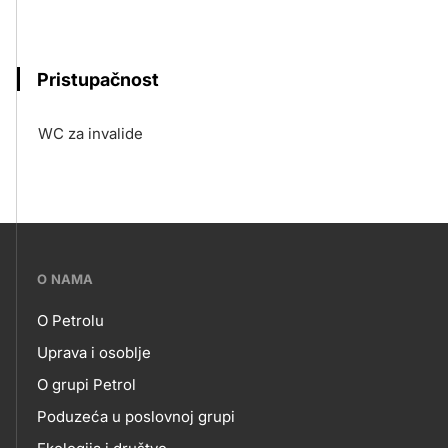
Pristupačnost
WC za invalide
???
O NAMA
petrol-
O Petrolu
skupno.footer-
O
Uprava i osoblje
title???
O grupi Petrol
NAMA
Poduzeća u poslovnoj grupi