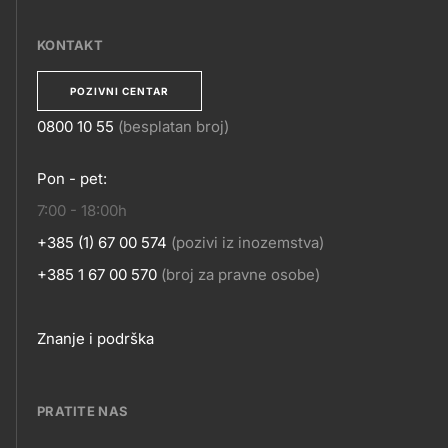
MOBILNE
APLIKACIJE
KONTAKT
POZIVNI CENTAR
0800 10 55
(besplatan broj)
KONTAKT
Pon - pet:
7:00 - 18:00h
+385 (1) 67 00 574
(pozivi iz inozemstva)
+385 1 67 00 570
(broj za pravne osobe)
Footer
Znanje i podrška
links
PRATITE NAS