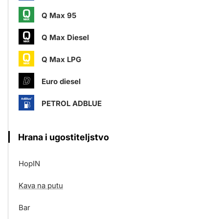
Q Max 95
Q Max Diesel
Q Max LPG
Euro diesel
PETROL ADBLUE
Hrana i ugostiteljstvo
HopIN
Kava na putu
Bar