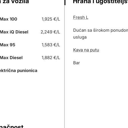
 za vozila
Hrana i ugostitelj
Fresh L
Max 100
1,925 €/L
Dućan sa širokom ponudom 
Max iQ Diesel
2,249 €/L
usluga
Max 95
1,583 €/L
Kava na putu
Max Diesel
1,882 €/L
Bar
ektrična punionica
upačnost