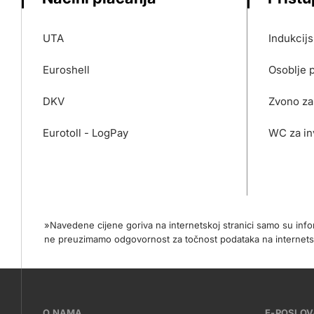
UTA
Indukcij
Euroshell
Osoblje 
DKV
Zvono za
Eurotoll - LogPay
WC za in
»Navedene cijene goriva na internetskoj stranici samo su in
ne preuzimamo odgovornost za točnost podataka na internets
???
O NAMA
E-POSLO