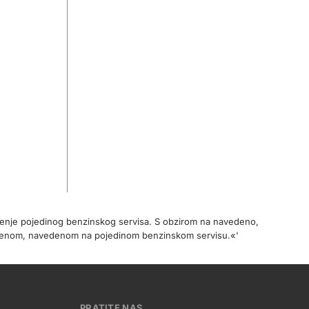
očenje pojedinog benzinskog servisa. S obzirom na navedeno,
cijenom, navedenom na pojedinom benzinskom servisu.«'
PRATITE NAS