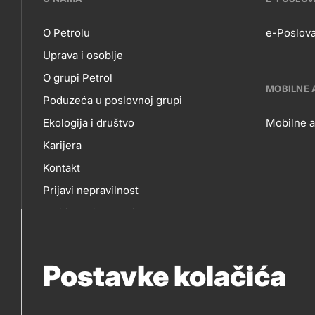
petrol-
O Petrolu
e-Poslova
Uprava i osoblje
skupno.footer-
O
E-
O grupi Petrol
title???
MOBILNE 
Poduzeća u poslovnoj grupi
NAMA
P
Ekologija i društvo
Mobilne a
Karijera
MO
Kontakt
Prijavi nepravilnost
AP
Politika privatnosti
Sponzorstva
Natječaji Petrol
Postavke kolačića