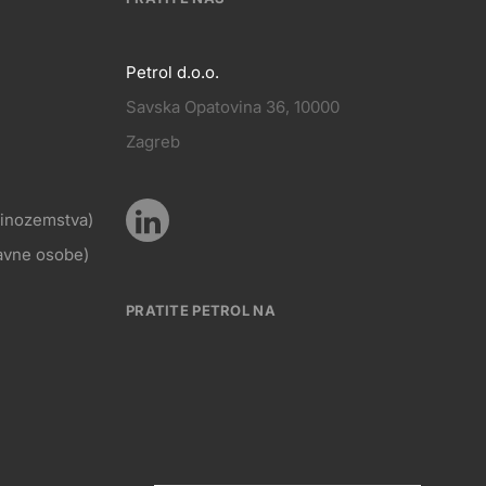
Petrol d.o.o.
Savska Opatovina 36, 10000
Pratite
Zagreb
KT
nas
z inozemstva)
Pratite
ravne osobe)
Social
nas
PRATITE PETROL NA
media
Social