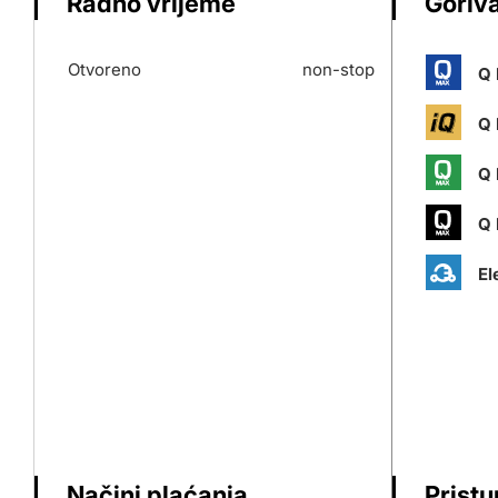
Radno vrijeme
Goriva
Otvoreno
non-stop
Q 
Q 
Q 
Q 
El
Načini plaćanja
Prist