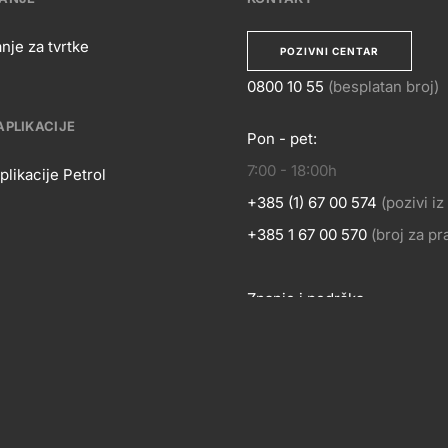
nje za tvrtke
POZIVNI CENTAR
0800 10 55
(besplatan broj)
APLIKACIJE
Pon - pet:
KONTA
7:00 - 18:00h
OSLOVANJE
plikacije Petrol
+385 (1) 67 00 574
(pozivi i
BILNE
+385 1 67 00 570
(broj za p
Znanje i podrška
LIKACIJE
Footer
links