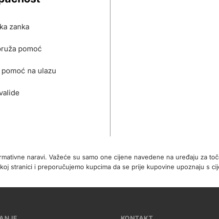
ska zanka
pruža pomoć
 pomoć na ulazu
valide
formativne naravi. Važeće su samo one cijene navedene na uređaju za t
koj stranici i preporučujemo kupcima da se prije kupovine upoznaju s 
VANJE
KONTAKT