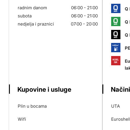
radnim danom
06:00 - 21:00
Q 
subota
06:00 - 21:00
Q 
nedjelja i praznici
07:00 - 20:00
Q 
P
Eu
la
Kupovine i usluge
Načini
Plin u bocama
UTA
Wifi
Euroshel