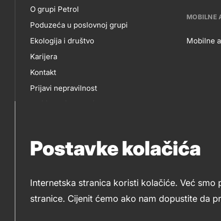
skupno.footer-
O
E-
O grupi Petrol
title???
MOBILNE 
Poduzeća u poslovnoj grupi
NAMA
P
Ekologija i društvo
Mobilne a
Karijera
MO
Kontakt
Prijavi nepravilnost
AP
Politika privatnosti
Sponzorstva
Natječaji Petrol
Postavke kolačića
Internetska stranica koristi kolačiće. Već smo 
stranice. Cijenit ćemo ako nam dopustite da p
2019-2026 Petrol d.o.o. i Petrol d.d., Ljubljana
Kolači