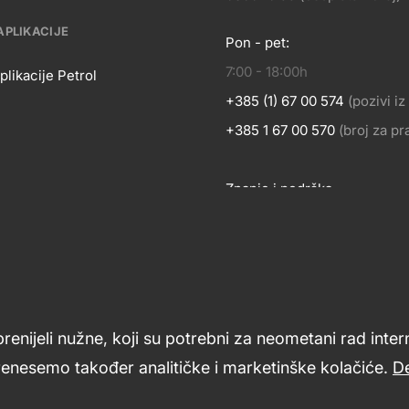
APLIKACIJE
Pon - pet:
KONTA
7:00 - 18:00h
OSLOVANJE
plikacije Petrol
+385 (1) 67 00 574
(pozivi i
BILNE
+385 1 67 00 570
(broj za p
Znanje i podrška
LIKACIJE
Footer
links
prenijeli nužne, koji su potrebni za neometani rad inte
renesemo također analitičke i marketinške kolačiće.
De
ći
Opći uvjeti poslovanja