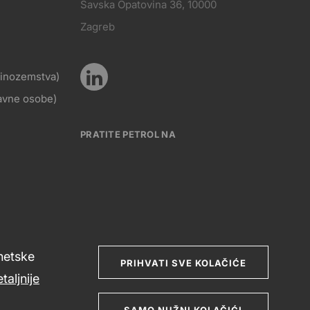
Savska Opatovina 36, 10000
Pratite
Zagreb
KT
nas
z inozemstva)
Pratite
ravne osobe)
Social
nas
PRATITE PETROL NA
media
Social
rnetske
media
PRIHVATI SVE KOLAČIĆE
taljnije
SAMO NUŽNI KOLAČIĆI