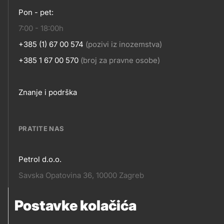
KONTAKT
Pon - pet:
7:00 - 18:00h
+385 (1) 67 00 574
(pozivi iz inozemstva)
+385 1 67 00 570
(broj za pravne osobe)
Footer
Znanje i podrška
links
PRATITE NAS
Petrol d.o.o.
Pratite
Savska Opatovina 36, 10000 Zagreb
nas
Postavke kolačića
Pratite