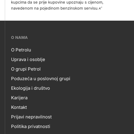
kupcima da se prije kupovine upoznaju s cijenom,
navedenom na pojedinom benzinskom servisu.«'
???
O NAMA
petrol-
O Petrolu
skupno.footer-
O
Uprava i osoblje
title???
O grupi Petrol
NAMA
Poduzeća u poslovnoj grupi
Ekologija i društvo
Karijera
Kontakt
Prijavi nepravilnost
Politika privatnosti