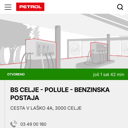
Prodajna
mjesta
još 1 sat 42 min
OTVORENO
BS CELJE - POLULE - BENZINSKA
POSTAJA
CESTA V LAŠKO 4A, 3000 CELJE
03 49 00 180