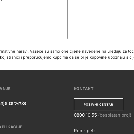
formativne naravi. Važeće su samo one cijene navedene na uređaju za t
koj stranici i preporučujemo kupcima da se prije kupovine upoznaju s 
VANJE
KONTAKT
nje za tvrtke
POZIVNI CENTAR
0800 10 55
(besplatan broj)
APLIKACIJE
Pon - pet: