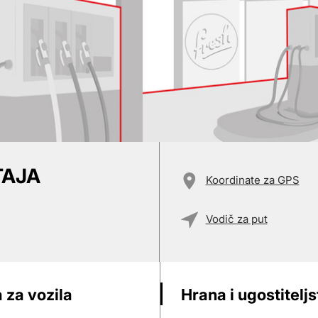
TAJA
Koordinate za GPS
Vodič za put
 za vozila
Hrana i ugostitelj