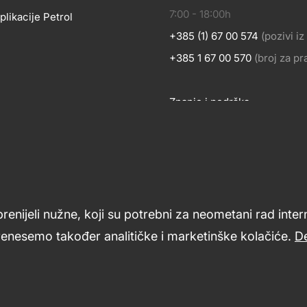
KONTA
7:00 - 18:00h
OSLOVANJE
plikacije Petrol
+385 (1) 67 00 574
(pozivi i
BILNE
+385 1 67 00 570
(broj za p
Znanje i podrška
LIKACIJE
Footer
links
prenijeli nužne, koji su potrebni za neometani rad inte
renesemo također analitičke i marketinške kolačiće.
De
ći
Opći uvjeti poslovanja