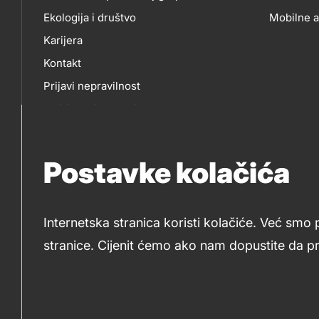
NAMA
P
Ekologija i društvo
Mobilne a
Karijera
MO
Kontakt
Prijavi nepravilnost
AP
Politika privatnosti
Sponzorstva
Natječaji Petrol
Postavke kolačića
Internetska stranica koristi kolačiće. Već smo 
stranice. Cijenit ćemo ako nam dopustite da p
2019-2026 Petrol d.o.o. i Petrol d.d., Ljubljana
Kolači
Legal