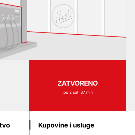
ZATVORENO
još 2 sati 37 min
stvo
Kupovine i usluge