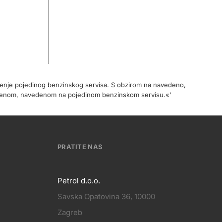
očenje pojedinog benzinskog servisa. S obzirom na navedeno,
cijenom, navedenom na pojedinom benzinskom servisu.«'
PRATITE NAS
Petrol d.o.o.
Savska Opatovina 36, 10000
Pratite
Zagreb