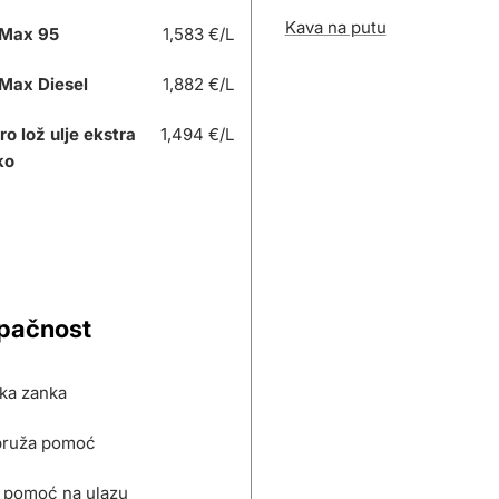
Kava na putu
Max 95
1,583 €/L
Max Diesel
1,882 €/L
ro lož ulje ekstra
1,494 €/L
ko
upačnost
ska zanka
pruža pomoć
 pomoć na ulazu