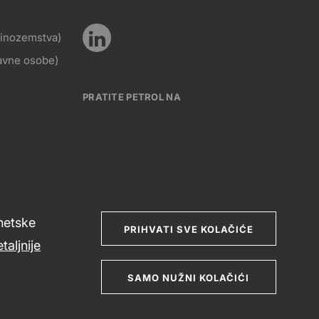
KT
nas
z inozemstva)
Pratite
ravne osobe)
Social
nas
PRATITE PETROL NA
media
Social
rnetske
media
PRIHVATI SVE KOLAČIĆE
taljnije
SAMO NUŽNI KOLAČIĆI