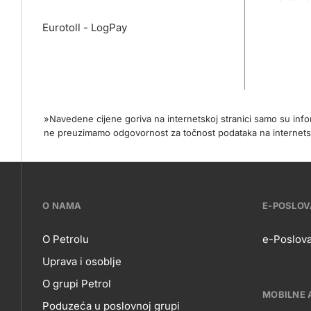
Eurotoll - LogPay
»Navedene cijene goriva na internetskoj stranici samo su in
ne preuzimamo odgovornost za točnost podataka na internets
???
O NAMA
E-POSLO
petrol-
O Petrolu
e-Poslova
Uprava i osoblje
skupno.footer-
O
E-
O grupi Petrol
title???
MOBILNE 
Poduzeća u poslovnoj grupi