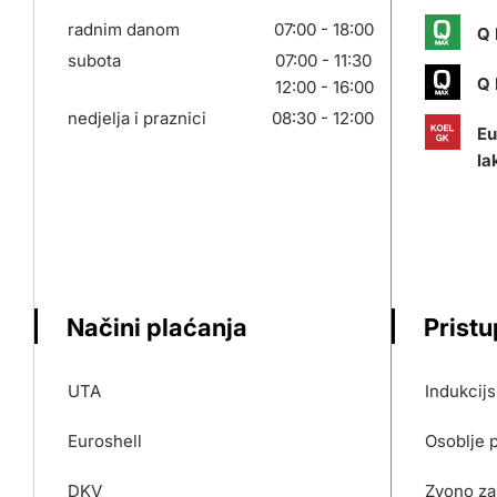
radnim danom
07:00 - 18:00
Q 
subota
07:00 - 11:30
Q 
12:00 - 16:00
nedjelja i praznici
08:30 - 12:00
Eu
la
Načini plaćanja
Prist
UTA
Indukcij
Euroshell
Osoblje 
DKV
Zvono za