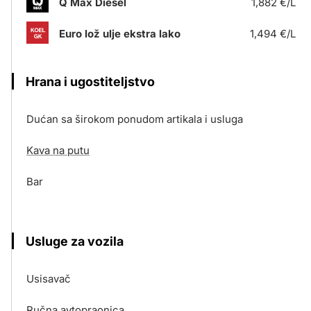
Q Max Diesel
1,882 €/L
Euro lož ulje ekstra lako
1,494 €/L
Hrana i ugostiteljstvo
Dućan sa širokom ponudom artikala i usluga
Kava na putu
Bar
Usluge za vozila
Usisavač
Ručna avtopraonica