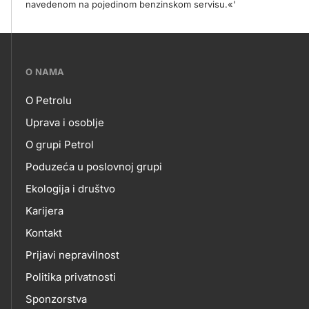
navedenom na pojedinom benzinskom servisu.«'
???
O NAMA
petrol-
O Petrolu
skupno.footer-
O
Uprava i osoblje
title???
O grupi Petrol
NAMA
Poduzeća u poslovnoj grupi
Ekologija i društvo
Karijera
Kontakt
Prijavi nepravilnost
Politika privatnosti
Sponzorstva