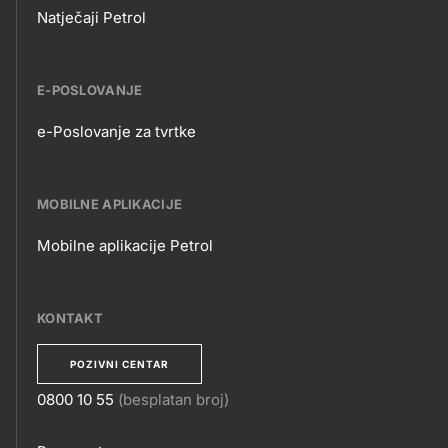
Natječaji Petrol
E-POSLOVANJE
e-Poslovanje za tvrtke
E-
POSLOVANJE
MOBILNE APLIKACIJE
Mobilne aplikacije Petrol
MOBILNE
APLIKACIJE
KONTAKT
POZIVNI CENTAR
0800 10 55
(besplatan broj)
KONTAKT