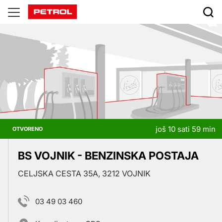
Prodajna
mjesta
još 10 sati 59 min
OTVORENO
BS VOJNIK - BENZINSKA POSTAJA
CELJSKA CESTA 35A, 3212 VOJNIK
03 49 03 460