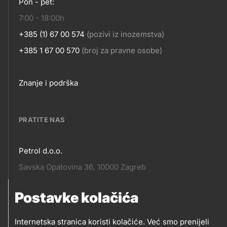
Pon - pet:
7:00 - 18:00h
+385 (1) 67 00 574
(pozivi iz inozemstva)
+385 1 67 00 570
(broj za pravne osobe)
Footer
Znanje i podrška
links
PRATITE NAS
Petrol d.o.o.
Pratite
Savska Opatovina 36, 10000 Zagreb
nas
Postavke kolačića
Pratite
Social
nas
Internetska stranica koristi kolačiće. Već smo prenijeli