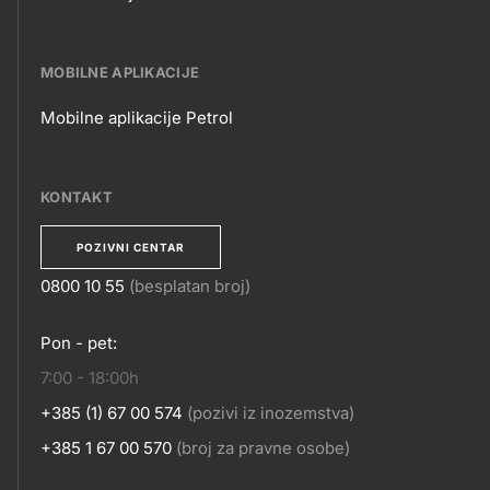
E-
POSLOVANJE
MOBILNE APLIKACIJE
Mobilne aplikacije Petrol
MOBILNE
APLIKACIJE
KONTAKT
POZIVNI CENTAR
0800 10 55
(besplatan broj)
KONTAKT
Pon - pet:
7:00 - 18:00h
+385 (1) 67 00 574
(pozivi iz inozemstva)
+385 1 67 00 570
(broj za pravne osobe)