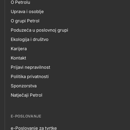
O Petrolu
skupno.footer-
O
Uprava i osoblje
title???
O grupi Petrol
NAMA
Poduzeća u poslovnoj grupi
Ekologija i društvo
Karijera
Kontakt
Prijavi nepravilnost
Politika privatnosti
Sponzorstva
Natječaji Petrol
E-POSLOVANJE
e-Poslovanje za tvrtke