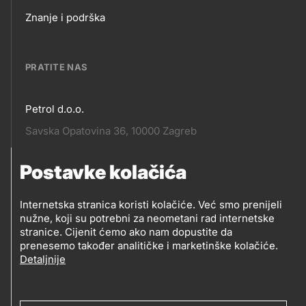
Footer
Znanje i podrška
links
PRATITE NAS
Petrol d.o.o.
Pratite
Savska Opatovina 36, 10000 Zagreb
nas
Postavke kolačića
Pratite
Social
nas
Internetska stranica koristi kolačiće. Već smo prenijeli
nužne, koji su potrebni za neometani rad internetske
media
PRATITE PETROL NA
stranice. Cijenit ćemo ako nam dopustite da
prenesemo također analitičke i marketinške kolačiće.
Detaljnije
Social