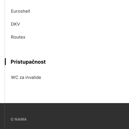
Euroshell
DKV
Routex
Pristupačnost
WC za invalide
???
O NAMA
petrol-