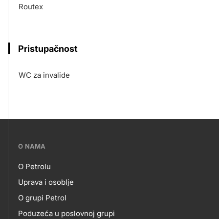
Routex
Pristupačnost
WC za invalide
???
O NAMA
petrol-
O Petrolu
skupno.footer-
O
Uprava i osoblje
title???
O grupi Petrol
NAMA
Poduzeća u poslovnoj grupi