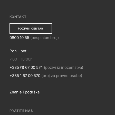
MOBILNE
APLIKACIJE
KONTAKT
POZIVNI CENTAR
0800 10 55
(besplatan broj)
KONTAKT
Pon - pet:
7:00 - 18:00h
+385 (1) 67 00 574
(pozivi iz inozemstva)
+385 1 67 00 570
(broj za pravne osobe)
Footer
Znanje i podrška
links
PRATITE NAS