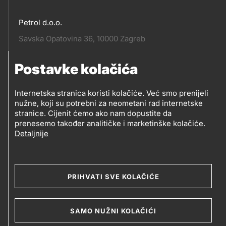
Petrol d.o.o.
Pratite
Savska Opatovina 36, 10000 Zagreb
nas
Postavke kolačića
Pratite
Social
nas
Internetska stranica koristi kolačiće. Već smo prenijeli
nužne, koji su potrebni za neometani rad internetske
media
PRATITE PETROL NA
stranice. Cijenit ćemo ako nam dopustite da
prenesemo također analitičke i marketinške kolačiće.
Detaljnije
Social
media
PRIHVATI SVE KOLAČIĆE
2019-2026 Petrol d.o.o. i Petrol d.d., Ljubljana
SAMO NUŽNI KOLAČIĆI
Kolačići
Opći uvjeti poslovanja
Legal