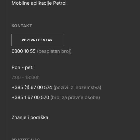
Mobilne aplikacije Petrol
MOBILNE
APLIKACIJE
KONTAKT
POZIVNI CENTAR
0800 10 55
(besplatan broj)
KONTAKT
Pon - pet:
7:00 - 18:00h
+385 (1) 67 00 574
(pozivi iz inozemstva)
+385 1 67 00 570
(broj za pravne osobe)
Footer
Znanje i podrška
links