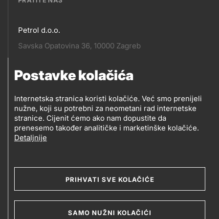
PRATITE NAS
Petrol d.o.o.
Pratite
Savska Opatovina 36, 10000 Zagreb
nas
Postavke kolačića
Pratite
Social
nas
Internetska stranica koristi kolačiće. Već smo prenijeli
nužne, koji su potrebni za neometani rad internetske
media
PRATITE PETROL NA
stranice. Cijenit ćemo ako nam dopustite da
prenesemo također analitičke i marketinške kolačiće.
Detaljnije
Social
media
PRIHVATI SVE KOLAČIĆE
2019-2026 Petrol d.o.o. i Petrol d.d., Ljubljana
SAMO NUŽNI KOLAČIĆI
Kolačići
Opći uvjeti poslovanja