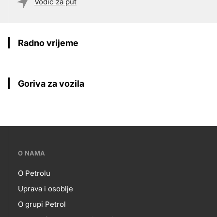
Vodič za put
Radno vrijeme
Goriva za vozila
???
O NAMA
petrol-
O Petrolu
skupno.footer-
O
Uprava i osoblje
title???
O grupi Petrol
NAMA