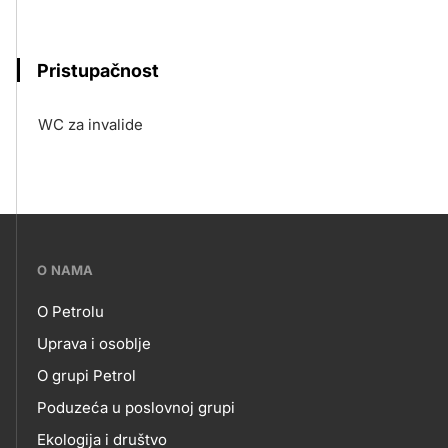
Pristupačnost
WC za invalide
???
O NAMA
petrol-
O Petrolu
skupno.footer-
O
Uprava i osoblje
title???
O grupi Petrol
NAMA
Poduzeća u poslovnoj grupi
Ekologija i društvo