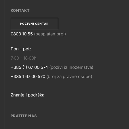
MOBILNE
APLIKACIJE
KONTAKT
POZIVNI CENTAR
0800 10 55
(besplatan broj)
KONTAKT
Pon - pet:
7:00 - 18:00h
+385 (1) 67 00 574
(pozivi iz inozemstva)
+385 1 67 00 570
(broj za pravne osobe)
Footer
Znanje i podrška
links
PRATITE NAS