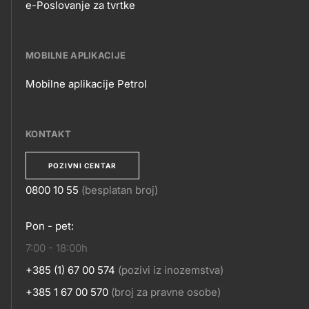
e-Poslovanje za tvrtke
E-
POSLOVANJE
MOBILNE APLIKACIJE
Mobilne aplikacije Petrol
MOBILNE
APLIKACIJE
KONTAKT
POZIVNI CENTAR
0800 10 55
(besplatan broj)
KONTAKT
Pon - pet:
7:00 - 18:00h
+385 (1) 67 00 574
(pozivi iz inozemstva)
+385 1 67 00 570
(broj za pravne osobe)