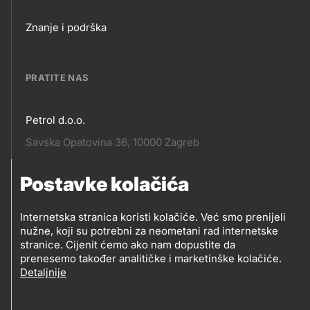
Footer
Znanje i podrška
links
PRATITE NAS
Petrol d.o.o.
Pratite
Savska Opatovina 36, 10000 Zagreb
nas
Postavke kolačića
Pratite
Social
nas
Internetska stranica koristi kolačiće. Već smo prenijeli
nužne, koji su potrebni za neometani rad internetske
media
PRATITE PETROL NA
stranice. Cijenit ćemo ako nam dopustite da
prenesemo također analitičke i marketinške kolačiće.
Detaljnije
Social