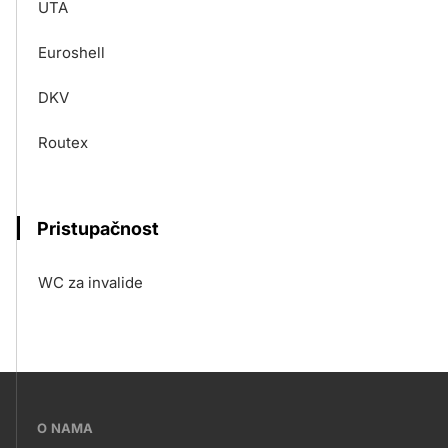
UTA
Euroshell
DKV
Routex
Pristupačnost
WC za invalide
???
O NAMA