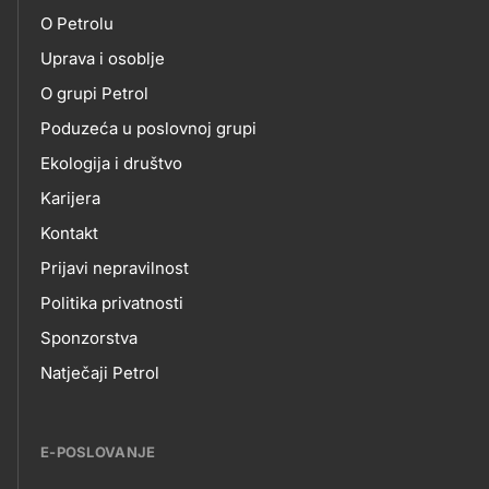
petrol-
O Petrolu
skupno.footer-
O
Uprava i osoblje
title???
O grupi Petrol
NAMA
Poduzeća u poslovnoj grupi
Ekologija i društvo
Karijera
Kontakt
Prijavi nepravilnost
Politika privatnosti
Sponzorstva
Natječaji Petrol
E-POSLOVANJE