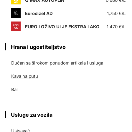
Q MAX AUTOPLIN
0,680 €/L
Eurodizel AD
1,750 €/L
EURO LOŽIVO ULJE EKSTRA LAKO
1,470 €/L
Hrana i ugostiteljstvo
Dućan sa širokom ponudom artikala i usluga
Kava na putu
Bar
Usluge za vozila
Usisavač