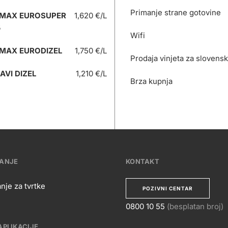
Primanje strane gotovine
 MAX EUROSUPER
1,620 €/L
5
Wifi
 MAX EURODIZEL
1,750 €/L
Prodaja vinjeta za slovens
AVI DIZEL
1,210 €/L
Brza kupnja
VANJE
KONTAKT
nje za tvrtke
POZIVNI CENTAR
0800 10 55
(besplatan broj)
APLIKACIJE