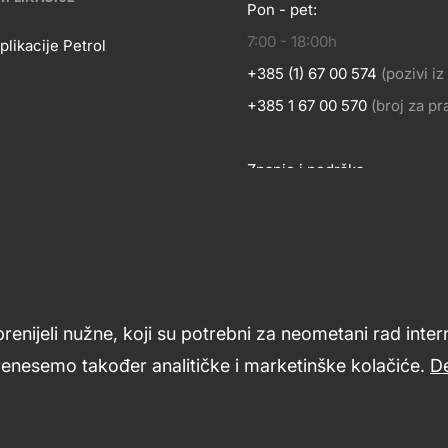
Pon - pet:
KONTA
7:00 - 18:00h
OSLOVANJE
plikacije Petrol
+385 (1) 67 00 574
(pozivi i
BILNE
+385 1 67 00 570
(broj za p
Znanje i podrška
LIKACIJE
Footer
links
prenijeli nužne, koji su potrebni za neometani rad inte
renesemo također analitičke i marketinške kolačiće.
De
ći
Opći uvjeti poslovanja