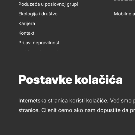
title???
Poduzeća u poslovnoj grupi
NAMA
P
Ekologija i društvo
Mobilne a
Karijera
MO
Kontakt
Prijavi nepravilnost
AP
Politika privatnosti
Sponzorstva
Natječaji Petrol
Postavke kolačića
Internetska stranica koristi kolačiće. Već smo 
stranice. Cijenit ćemo ako nam dopustite da p
2019-2026 Petrol d.o.o. i Petrol d.d., Ljubljana
Kolači