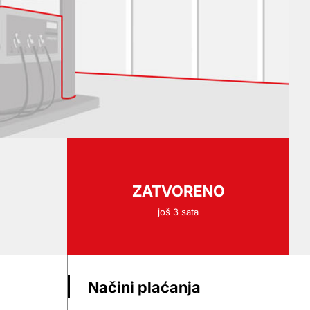
ZATVORENO
još 3 sata
Načini plaćanja