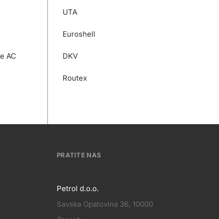
UTA
Euroshell
ke AC
DKV
Routex
PRATITE NAS
Petrol d.o.o.
Savska Opatovina 36, 10000
Pratite