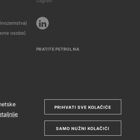
Zagreb
KT
nas
z inozemstva)
Pratite
ravne osobe)
Social
nas
PRATITE PETROL NA
media
Social
rnetske
media
PRIHVATI SVE KOLAČIĆE
taljnije
SAMO NUŽNI KOLAČIĆI