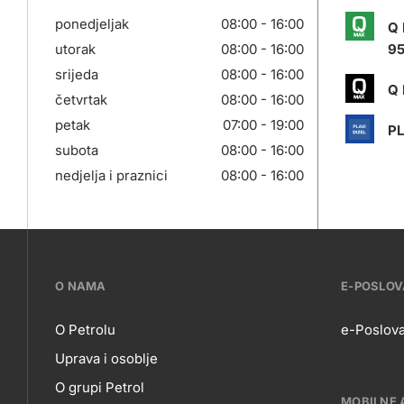
ponedjeljak
08:00 - 16:00
Q
utorak
08:00 - 16:00
9
srijeda
08:00 - 16:00
Q
četvrtak
08:00 - 16:00
petak
07:00 - 19:00
PL
subota
08:00 - 16:00
nedjelja i praznici
08:00 - 16:00
???
O NAMA
E-POSLO
petrol-
O Petrolu
e-Poslova
Uprava i osoblje
skupno.footer-
O
E-
O grupi Petrol
MOBILNE 