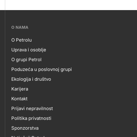
???
O NAMA
petrol-
O Petrolu
skupno.footer-
O
Uprava i osoblje
title???
O grupi Petrol
NAMA
Poduzeća u poslovnoj grupi
Ekologija i društvo
Karijera
Kontakt
Prijavi nepravilnost
Politika privatnosti
Sponzorstva