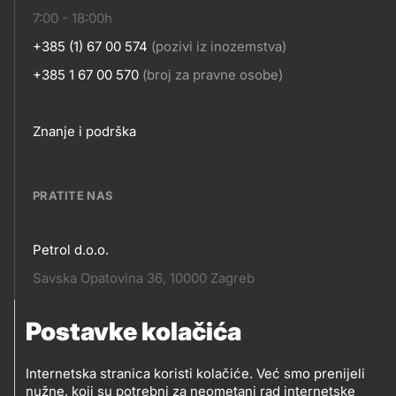
7:00 - 18:00h
+385 (1) 67 00 574
(pozivi iz inozemstva)
+385 1 67 00 570
(broj za pravne osobe)
Footer
Znanje i podrška
links
PRATITE NAS
Petrol d.o.o.
Pratite
Savska Opatovina 36, 10000 Zagreb
nas
Postavke kolačića
Pratite
Social
nas
Internetska stranica koristi kolačiće. Već smo prenijeli
nužne, koji su potrebni za neometani rad internetske