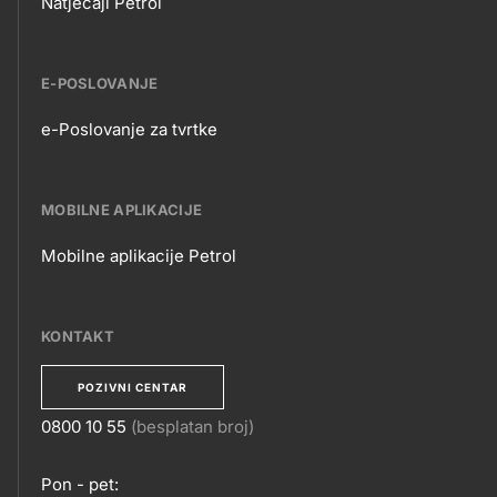
Natječaji Petrol
E-POSLOVANJE
e-Poslovanje za tvrtke
E-
POSLOVANJE
MOBILNE APLIKACIJE
Mobilne aplikacije Petrol
MOBILNE
APLIKACIJE
KONTAKT
POZIVNI CENTAR
0800 10 55
(besplatan broj)
KONTAKT
Pon - pet: