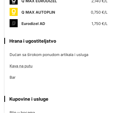
Q MAX EURODIZEL
2,140 €/L
Q MAX AUTOPLIN
0,750 €/L
Eurodizel AD
1,750 €/L
Hrana i ugostiteljstvo
Dućan sa širokom ponudom artikala i usluga
Kava na putu
Bar
Kupovine i usluge
Plin u bocama