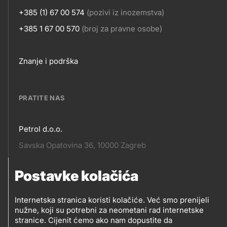
+385 (1) 67 00 574
(pozivi iz inozemstva)
+385 1 67 00 570
(broj za pravne osobe)
Footer
Znanje i podrška
links
PRATITE NAS
Petrol d.o.o.
Pratite
Savska Opatovina 36, 10000 Zagreb
nas
Postavke kolačića
Pratite
Social
nas
Internetska stranica koristi kolačiće. Već smo prenijeli
nužne, koji su potrebni za neometani rad internetske
media
PRATITE PETROL NA
stranice. Cijenit ćemo ako nam dopustite da