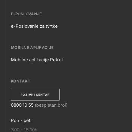
E-POSLOVANJE
e-Poslovanje za tvrtke
E-
POSLOVANJE
MOBILNE APLIKACIJE
Mobilne aplikacije Petrol
MOBILNE
APLIKACIJE
KONTAKT
POZIVNI CENTAR
0800 10 55
(besplatan broj)
KONTAKT
Pon - pet:
7:00 - 18:00h