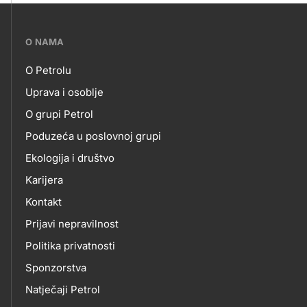
???
O NAMA
petrol-
O Petrolu
skupno.footer-
O
Uprava i osoblje
title???
O grupi Petrol
NAMA
Poduzeća u poslovnoj grupi
Ekologija i društvo
Karijera
Kontakt
Prijavi nepravilnost
Politika privatnosti
Sponzorstva
Natječaji Petrol