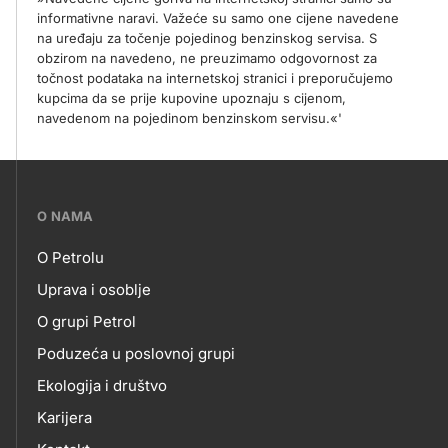
informativne naravi. Važeće su samo one cijene navedene
na uređaju za točenje pojedinog benzinskog servisa. S
obzirom na navedeno, ne preuzimamo odgovornost za
točnost podataka na internetskoj stranici i preporučujemo
kupcima da se prije kupovine upoznaju s cijenom,
navedenom na pojedinom benzinskom servisu.«'
???
O NAMA
petrol-
O Petrolu
skupno.footer-
O
Uprava i osoblje
title???
O grupi Petrol
NAMA
Poduzeća u poslovnoj grupi
Ekologija i društvo
Karijera