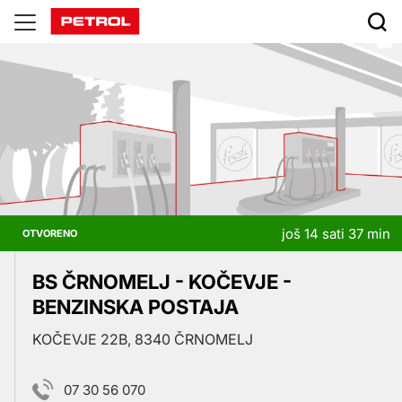
Prodajna
mjesta
još 14 sati 37 min
OTVORENO
BS ČRNOMELJ - KOČEVJE -
BENZINSKA POSTAJA
KOČEVJE 22B, 8340 ČRNOMELJ
07 30 56 070