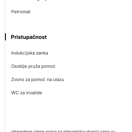
Petromat
Pristupačnost
Indukcijska zanka
Osoblje pruža pomoć
Zvono za pomoć na ulazu
WC za invalide
»Navedene cijene goriva na internetskoj stranici samo su