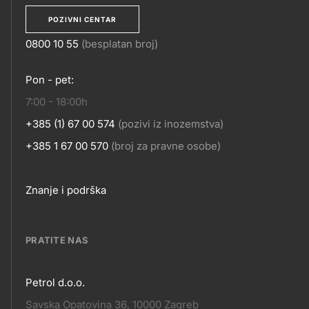
POZIVNI CENTAR
0800 10 55
(besplatan broj)
KONTAKT
Pon - pet:
7:00 - 18:00h
+385 (1) 67 00 574
(pozivi iz inozemstva)
+385 1 67 00 570
(broj za pravne osobe)
Footer
Znanje i podrška
links
PRATITE NAS
Petrol d.o.o.
Pratite
Savska Opatovina 36, 10000 Zagreb