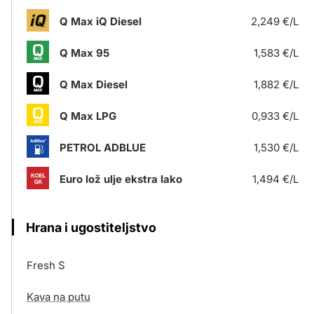
Q Max iQ Diesel
2,249 €/L
Q Max 95
1,583 €/L
Q Max Diesel
1,882 €/L
Q Max LPG
0,933 €/L
PETROL ADBLUE
1,530 €/L
Euro lož ulje ekstra lako
1,494 €/L
Hrana i ugostiteljstvo
Fresh S
Kava na putu