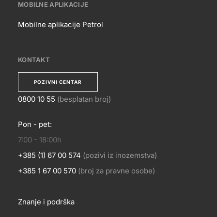
POSLOVANJE
MOBILNE APLIKACIJE
Mobilne aplikacije Petrol
MOBILNE
APLIKACIJE
KONTAKT
POZIVNI CENTAR
0800 10 55
(besplatan broj)
KONTAKT
Pon - pet:
7:00 - 18:00h
+385 (1) 67 00 574
(pozivi iz inozemstva)
+385 1 67 00 570
(broj za pravne osobe)
Footer
Znanje i podrška