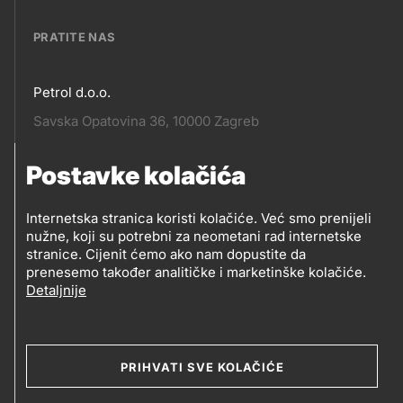
links
PRATITE NAS
Petrol d.o.o.
Pratite
Savska Opatovina 36, 10000 Zagreb
nas
Postavke kolačića
Pratite
Social
nas
Internetska stranica koristi kolačiće. Već smo prenijeli
nužne, koji su potrebni za neometani rad internetske
media
PRATITE PETROL NA
stranice. Cijenit ćemo ako nam dopustite da
prenesemo također analitičke i marketinške kolačiće.
Detaljnije
Social
media
PRIHVATI SVE KOLAČIĆE