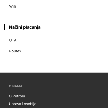
Wifi
Načini plaćanja
UTA
Routex
???
O NAMA
petrol-
O Petrolu
skupno.footer-
O
Uprava i osoblje
title???