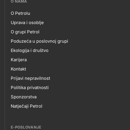
O NAMA
petrol-
O Petrolu
skupno.footer-
O
Uprava i osoblje
title???
O grupi Petrol
NAMA
Poduzeća u poslovnoj grupi
Ekologija i društvo
Karijera
Kontakt
Prijavi nepravilnost
Politika privatnosti
Sponzorstva
Natječaji Petrol
E-POSLOVANJE