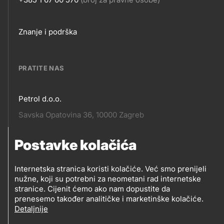
Footer
Znanje i podrška
links
PRATITE NAS
Petrol d.o.o.
Pratite
Savska Opatovina 36, 10000 Zagreb
nas
Postavke kolačića
Pratite
Social
nas
Internetska stranica koristi kolačiće. Već smo prenijeli
nužne, koji su potrebni za neometani rad internetske
media
PRATITE PETROL NA
stranice. Cijenit ćemo ako nam dopustite da
prenesemo također analitičke i marketinške kolačiće.
Detaljnije