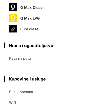
Q Max Diesel
Q Max LPG
Euro diesel
Hrana i ugostiteljstvo
Kava na putu
Kupovine i usluge
Plin u bocama
Wifi