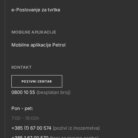
e-Poslovanje za tvrtke
E-
POSLOVANJE
MOBILNE APLIKACIJE
Mobilne aplikacije Petrol
MOBILNE
APLIKACIJE
KONTAKT
POZIVNI CENTAR
0800 10 55
(besplatan broj)
KONTAKT
Pon - pet:
7:00 - 18:00h
+385 (1) 67 00 574
(pozivi iz inozemstva)
+385 1 67 00 570
(broj za pravne osobe)