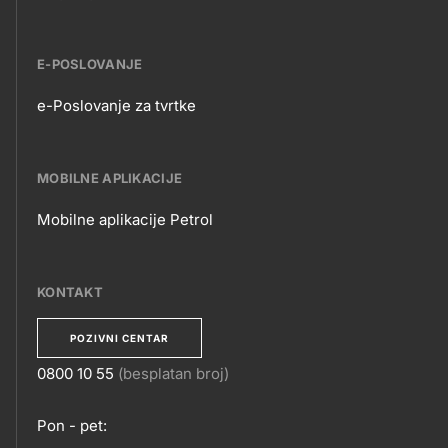
E-POSLOVANJE
e-Poslovanje za tvrtke
E-
POSLOVANJE
MOBILNE APLIKACIJE
Mobilne aplikacije Petrol
MOBILNE
APLIKACIJE
KONTAKT
POZIVNI CENTAR
0800 10 55
(besplatan broj)
KONTAKT
Pon - pet: