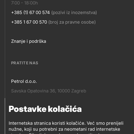
7:00 - 18:00h
+385 (1) 67 00 574
(pozivi iz inozemstva)
+385 1 67 00 570
(broj za pravne osobe)
Footer
Znanje i podrška
links
PRATITE NAS
Petrol d.o.o.
Pratite
Savska Opatovina 36, 10000 Zagreb
nas
Postavke kolačića
Pratite
Social
nas
Internetska stranica koristi kolačiće. Već smo prenijeli
nužne, koji su potrebni za neometani rad internetske
media
PRATITE PETROL NA