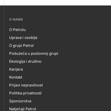
???
O NAMA
petrol-
O Petrolu
skupno.footer-
O
Uprava i osoblje
title???
O grupi Petrol
NAMA
Poduzeća u poslovnoj grupi
Ekologija i društvo
Karijera
Kontakt
Prijavi nepravilnost
Politika privatnosti
Sponzorstva
Natječaji Petrol