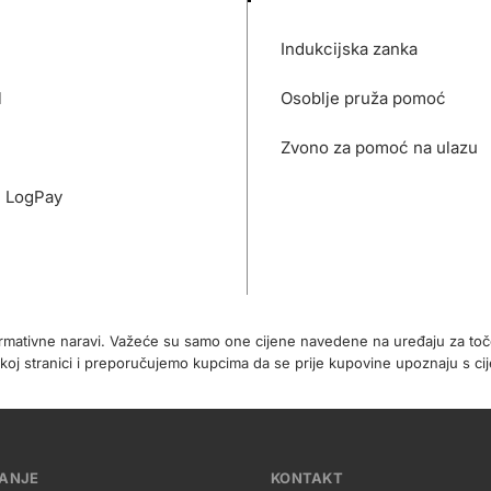
Indukcijska zanka
l
Osoblje pruža pomoć
Zvono za pomoć na ulazu
- LogPay
formativne naravi. Važeće su samo one cijene navedene na uređaju za t
koj stranici i preporučujemo kupcima da se prije kupovine upoznaju s 
VANJE
KONTAKT