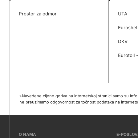
Prostor za odmor
UTA
Euroshel
DKV
Eurotoll 
»Navedene cijene goriva na internetskoj stranici samo su in
ne preuzimamo odgovornost za točnost podataka na internets
???
O NAMA
E-POSLO