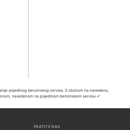
očenje pojedinog benzinskog servisa. S obzirom na navedeno,
cijenom, navedenom na pojedinom benzinskom servisu.«'
PRATITE NAS