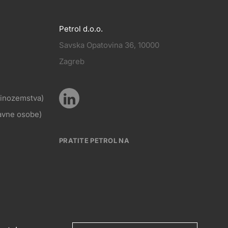
Petrol d.o.o.
Savska Opatovina 36, 10000
Pratite
Zagreb
KT
nas
z inozemstva)
Pratite
ravne osobe)
Social
nas
PRATITE PETROL NA
media
Social