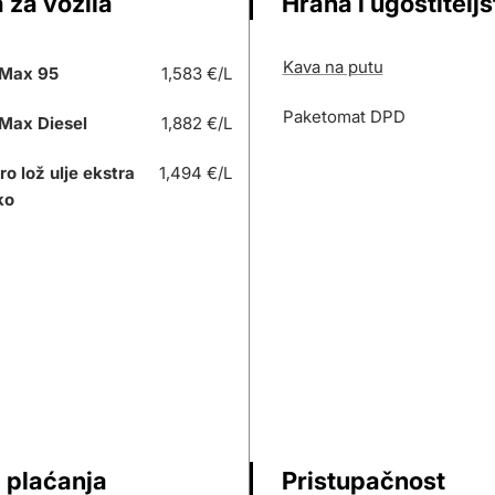
 za vozila
Hrana i ugostitelj
Kava na putu
Max 95
1,583 €/L
Paketomat DPD
Max Diesel
1,882 €/L
ro lož ulje ekstra
1,494 €/L
ko
 plaćanja
Pristupačnost