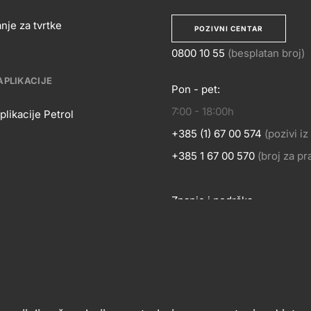
nje za tvrtke
POZIVNI CENTAR
0800 10 55
(besplatan broj)
APLIKACIJE
Pon - pet:
KONTA
7:00 - 18:00h
OSLOVANJE
plikacije Petrol
+385 (1) 67 00 574
(pozivi i
BILNE
+385 1 67 00 570
(broj za p
Znanje i podrška
LIKACIJE
Footer
links