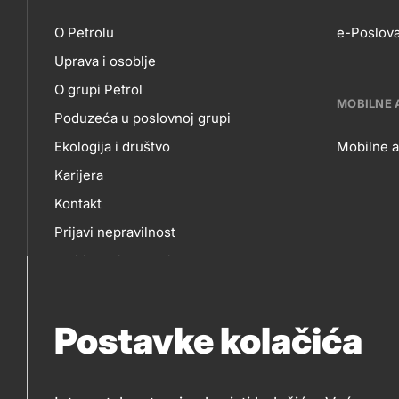
petrol-
O Petrolu
e-Poslova
Uprava i osoblje
skupno.footer-
O
E-
O grupi Petrol
title???
MOBILNE 
Poduzeća u poslovnoj grupi
NAMA
P
Ekologija i društvo
Mobilne a
Karijera
MO
Kontakt
Prijavi nepravilnost
AP
Politika privatnosti
Sponzorstva
Natječaji Petrol
Postavke kolačića