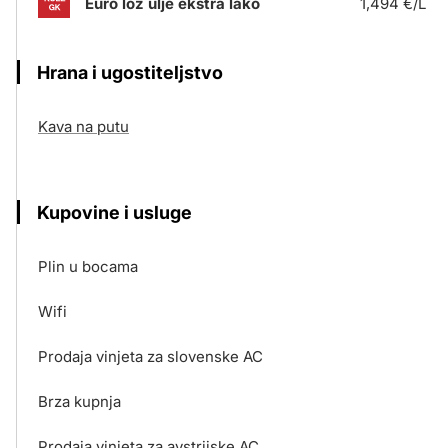
Euro lož ulje ekstra lako
1,494 €/L
Hrana i ugostiteljstvo
Kava na putu
Kupovine i usluge
Plin u bocama
Wifi
Prodaja vinjeta za slovenske AC
Brza kupnja
Prodaja vinjeta za avstrijske AC