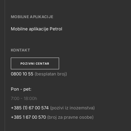
E-
POSLOVANJE
MOBILNE APLIKACIJE
Mobilne aplikacije Petrol
MOBILNE
APLIKACIJE
KONTAKT
POZIVNI CENTAR
0800 10 55
(besplatan broj)
KONTAKT
Pon - pet:
7:00 - 18:00h
+385 (1) 67 00 574
(pozivi iz inozemstva)
+385 1 67 00 570
(broj za pravne osobe)