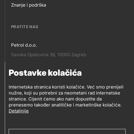
Footer
Znanje i podrška
links
PRATITE NAS
Petrol d.o.o.
Pratite
Savska Opatovina 36, 10000 Zagreb
nas
Postavke kolačića
Pratite
Social
nas
Internetska stranica koristi kolačiće. Već smo prenijeli
nužne, koji su potrebni za neometani rad internetske
media
PRATITE PETROL NA
stranice. Cijenit ćemo ako nam dopustite da
prenesemo također analitičke i marketinške kolačiće.
Detaljnije
Social