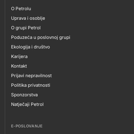
petrol-
O Petrolu
skupno.footer-
O
Uprava i osoblje
title???
O grupi Petrol
NAMA
Poduzeća u poslovnoj grupi
Ekologija i društvo
Karijera
Kontakt
Prijavi nepravilnost
Politika privatnosti
Sponzorstva
Natječaji Petrol
E-POSLOVANJE