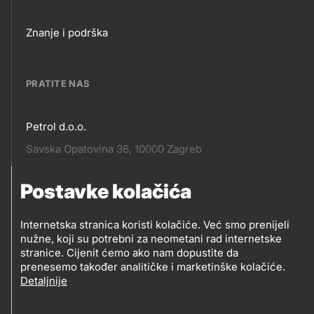
Footer
Znanje i podrška
links
PRATITE NAS
Petrol d.o.o.
Pratite
Savska Opatovina 36, 10000 Zagreb
nas
Postavke kolačića
Pratite
Social
nas
Internetska stranica koristi kolačiće. Već smo prenijeli
nužne, koji su potrebni za neometani rad internetske
media
PRATITE PETROL NA
stranice. Cijenit ćemo ako nam dopustite da
prenesemo također analitičke i marketinške kolačiće.
Detaljnije
Social