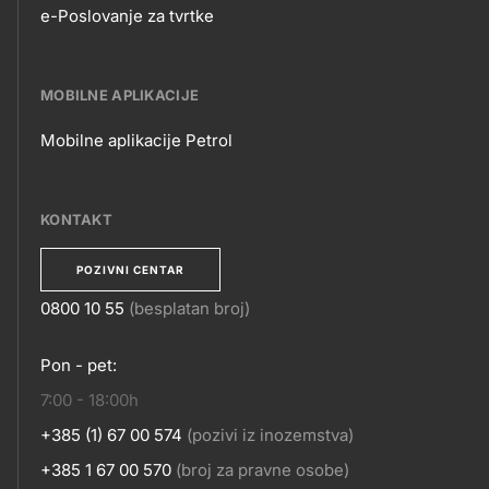
e-Poslovanje za tvrtke
E-
POSLOVANJE
MOBILNE APLIKACIJE
Mobilne aplikacije Petrol
MOBILNE
APLIKACIJE
KONTAKT
POZIVNI CENTAR
0800 10 55
(besplatan broj)
KONTAKT
Pon - pet:
7:00 - 18:00h
+385 (1) 67 00 574
(pozivi iz inozemstva)
+385 1 67 00 570
(broj za pravne osobe)