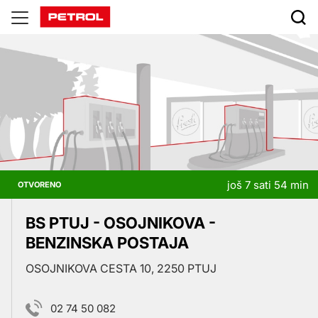
Prodajna
mjesta
još 7 sati 54 min
OTVORENO
BS PTUJ - OSOJNIKOVA -
BENZINSKA POSTAJA
OSOJNIKOVA CESTA 10, 2250 PTUJ
02 74 50 082