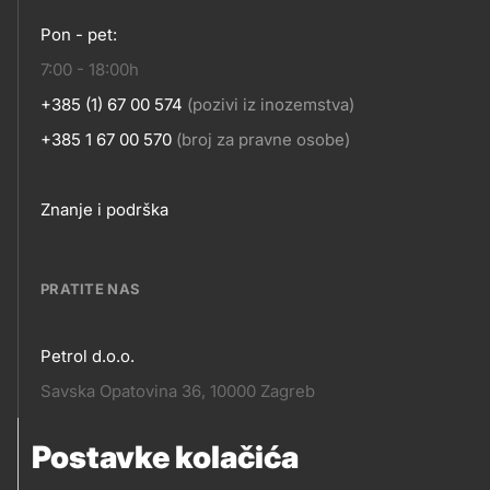
KONTAKT
Pon - pet:
7:00 - 18:00h
+385 (1) 67 00 574
(pozivi iz inozemstva)
+385 1 67 00 570
(broj za pravne osobe)
Footer
Znanje i podrška
links
PRATITE NAS
Petrol d.o.o.
Pratite
Savska Opatovina 36, 10000 Zagreb
nas
Postavke kolačića
Pratite