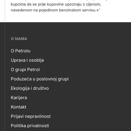
kupcima da se prije kupovine upoznaju s cijenom,
navedenom na pojedinom benzinskom servisu.«'
???
O NAMA
petrol-
O Petrolu
skupno.footer-
O
Uprava i osoblje
title???
O grupi Petrol
NAMA
Poduzeća u poslovnoj grupi
Ekologija i društvo
Karijera
Kontakt
Prijavi nepravilnost
Politika privatnosti