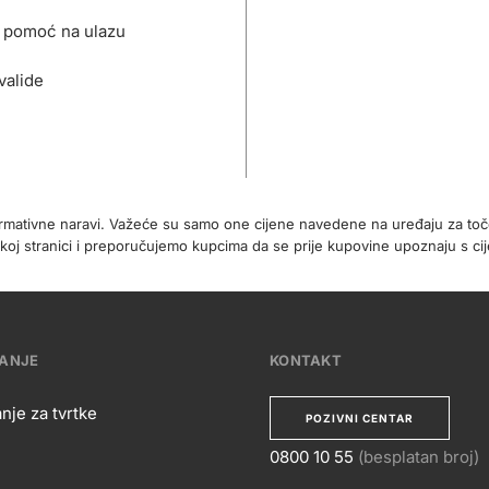
 pomoć na ulazu
valide
formativne naravi. Važeće su samo one cijene navedene na uređaju za t
koj stranici i preporučujemo kupcima da se prije kupovine upoznaju s 
VANJE
KONTAKT
nje za tvrtke
POZIVNI CENTAR
0800 10 55
(besplatan broj)