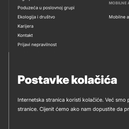
O
E-
title???
MOBILNE 
Poduzeća u poslovnoj grupi
NAMA
P
Ekologija i društvo
Mobilne a
Karijera
MO
Kontakt
Prijavi nepravilnost
AP
Politika privatnosti
Sponzorstva
Natječaji Petrol
Postavke kolačića
Internetska stranica koristi kolačiće. Već smo 
stranice. Cijenit ćemo ako nam dopustite da p
2019-2026 Petrol d.o.o. i Petrol d.d., Ljubljana
Kolači