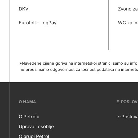
DKV
Zvono za
Eurotoll - LogPay
WC za in
»Navedene cijene goriva na internetskoj stranici samo su in
ne preuzimamo odgovornost za točnost podataka na internets
???
O NAMA
E-POSLO
petrol-
O Petrolu
e-Poslova
Uprava i osoblje
skupno.footer-
O grupi Petrol