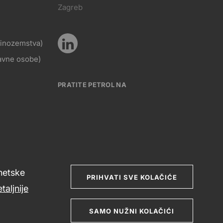
Pratite
Zagreb
KT
nas
z inozemstva)
Pratite
ravne osobe)
Social
nas
PRATITE PETROL NA
media
Social
rnetske
media
PRIHVATI SVE KOLAČIĆE
taljnije
SAMO NUŽNI KOLAČIĆI