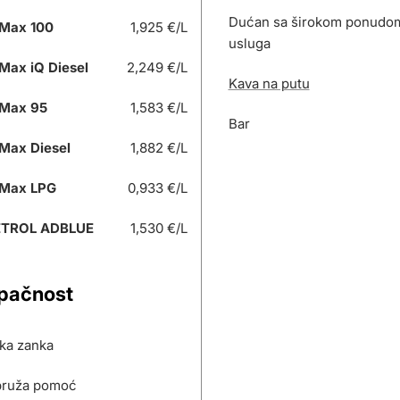
Dućan sa širokom ponudom 
Max 100
1,925 €/L
usluga
Max iQ Diesel
2,249 €/L
Kava na putu
Max 95
1,583 €/L
Bar
Max Diesel
1,882 €/L
Max LPG
0,933 €/L
ETROL ADBLUE
1,530 €/L
upačnost
ska zanka
pruža pomoć