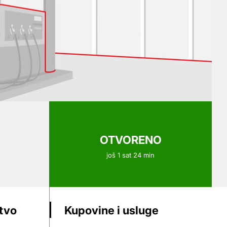
OTVORENO
još 1 sat 24 min
stvo
Kupovine i usluge