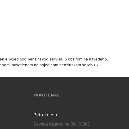
očenje pojedinog benzinskog servisa. S obzirom na navedeno,
cijenom, navedenom na pojedinom benzinskom servisu.«'
PRATITE NAS
Petrol d.o.o.
Savska Opatovina 36, 10000