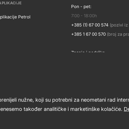
APLIKACIJE
Pon - pet:
KONTA
7:00 - 18:00h
OSLOVANJE
plikacije Petrol
+385 (1) 67 00 574
(pozivi i
BILNE
+385 1 67 00 570
(broj za p
Znanje i podrška
LIKACIJE
Footer
links
prenijeli nužne, koji su potrebni za neometani rad inte
renesemo također analitičke i marketinške kolačiće.
De
ći
Opći uvjeti poslovanja