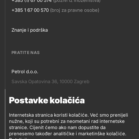
+385 (1) 67 00 574
(pozivi iz inozemstva)
+385 1 67 00 570
(broj za pravne osobe)
Footer
Znanje i podrška
links
PRATITE NAS
Petrol d.o.o.
Pratite
Savska Opatovina 36, 10000 Zagreb
nas
Postavke kolačića
Pratite
Social
nas
Internetska stranica koristi kolačiće. Već smo prenijeli
nužne, koji su potrebni za neometani rad internetske
media
PRATITE PETROL NA
stranice. Cijenit ćemo ako nam dopustite da
prenesemo također analitičke i marketinške kolačiće.