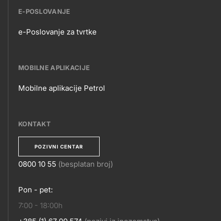
E-POSLOVANJE
e-Poslovanje za tvrtke
E-
POSLOVANJE
MOBILNE APLIKACIJE
Mobilne aplikacije Petrol
MOBILNE
APLIKACIJE
KONTAKT
POZIVNI CENTAR
0800 10 55
(besplatan broj)
KONTAKT
Pon - pet:
7:00 - 18:00h