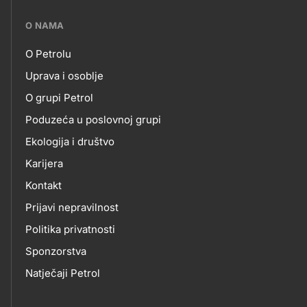
???
O NAMA
petrol-
O Petrolu
skupno.footer-
O
Uprava i osoblje
title???
O grupi Petrol
NAMA
Poduzeća u poslovnoj grupi
Ekologija i društvo
Karijera
Kontakt
Prijavi nepravilnost
Politika privatnosti
Sponzorstva
Natječaji Petrol