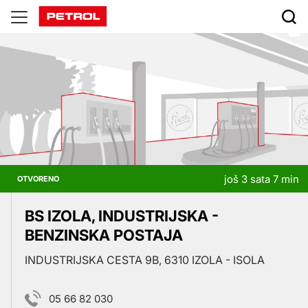
Prodajna
mjesta
još 3 sata 7 min
OTVORENO
BS IZOLA, INDUSTRIJSKA -
BENZINSKA POSTAJA
INDUSTRIJSKA CESTA 9B, 6310 IZOLA - ISOLA
05 66 82 030