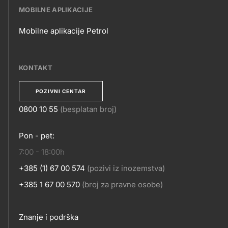
POSLOVANJE
MOBILNE APLIKACIJE
Mobilne aplikacije Petrol
MOBILNE
APLIKACIJE
KONTAKT
POZIVNI CENTAR
0800 10 55
(besplatan broj)
KONTAKT
Pon - pet:
7:00 - 18:00h
+385 (1) 67 00 574
(pozivi iz inozemstva)
+385 1 67 00 570
(broj za pravne osobe)
Footer
Znanje i podrška