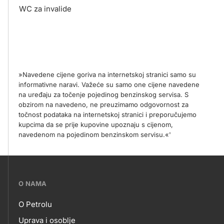
WC za invalide
»Navedene cijene goriva na internetskoj stranici samo su
informativne naravi. Važeće su samo one cijene navedene
na uređaju za točenje pojedinog benzinskog servisa. S
obzirom na navedeno, ne preuzimamo odgovornost za
točnost podataka na internetskoj stranici i preporučujemo
kupcima da se prije kupovine upoznaju s cijenom,
navedenom na pojedinom benzinskom servisu.«'
???
O NAMA
petrol-
O Petrolu
skupno.footer-
Uprava i osoblje