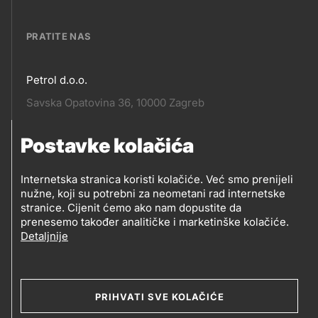
links
PRATITE NAS
Petrol d.o.o.
Pratite
Savska Opatovina 36, 10000 Zagreb
nas
Postavke kolačića
Pratite
Social
nas
Internetska stranica koristi kolačiće. Već smo prenijeli
nužne, koji su potrebni za neometani rad internetske
media
PRATITE PETROL NA
stranice. Cijenit ćemo ako nam dopustite da
prenesemo također analitičke i marketinške kolačiće.
Detaljnije
Social
media
PRIHVATI SVE KOLAČIĆE