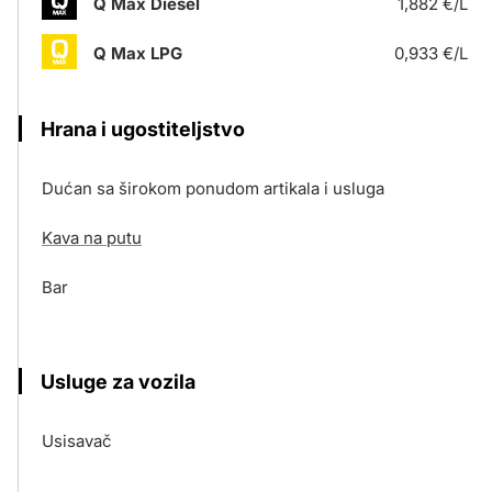
Q Max Diesel
1,882 €/L
Q Max LPG
0,933 €/L
Hrana i ugostiteljstvo
Dućan sa širokom ponudom artikala i usluga
Kava na putu
Bar
Usluge za vozila
Usisavač