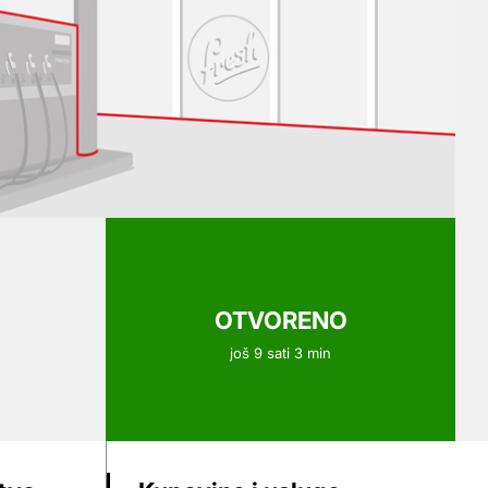
OTVORENO
još 9 sati 3 min