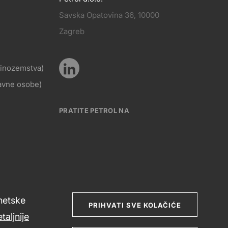
Savska Opatovina 36, 10000
Pratite
Zagreb
KT
nas
z inozemstva)
Pratite
ravne osobe)
Social
nas
PRATITE PETROL NA
media
Social
rnetske
media
PRIHVATI SVE KOLAČIĆE
taljnije