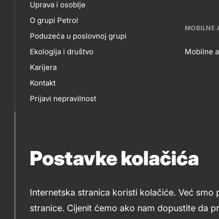
Uprava i osoblje
skupno.footer-
O
E-
O grupi Petrol
title???
MOBILNE 
Poduzeća u poslovnoj grupi
NAMA
P
Ekologija i društvo
Mobilne a
Karijera
MO
Kontakt
Prijavi nepravilnost
AP
Politika privatnosti
Sponzorstva
Natječaji Petrol
Postavke kolačića
Internetska stranica koristi kolačiće. Već smo 
stranice. Cijenit ćemo ako nam dopustite da p
2019-2026 Petrol d.o.o. i Petrol d.d., Ljubljana
Kolači