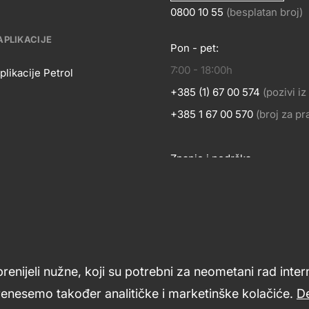
0800 10 55
(besplatan broj)
APLIKACIJE
Pon - pet:
KONTA
7:00 - 18:00h
OSLOVANJE
plikacije Petrol
+385 (1) 67 00 574
(pozivi i
BILNE
+385 1 67 00 570
(broj za p
Znanje i podrška
LIKACIJE
Footer
links
prenijeli nužne, koji su potrebni za neometani rad inte
renesemo također analitičke i marketinške kolačiće.
De
ći
Opći uvjeti poslovanja