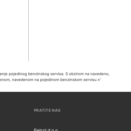
očenje pojedinog benzinskog servisa. S obzirom na navedeno,
cijenom, navedenom na pojedinom benzinskom servisu.«'
PRATITE NAS
Petrol d.o.o.