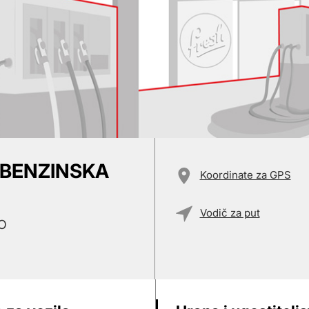
- BENZINSKA
Koordinate za GPS
Vodič za put
O