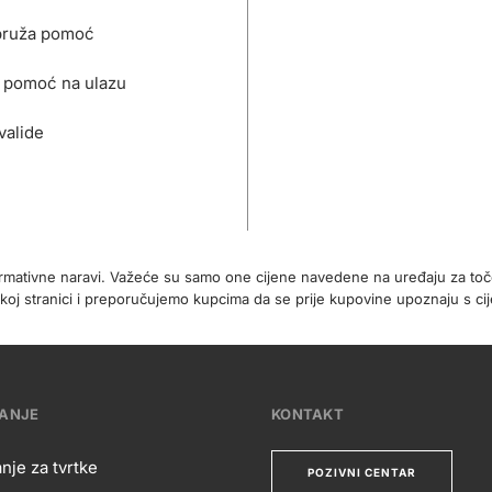
pruža pomoć
 pomoć na ulazu
valide
formativne naravi. Važeće su samo one cijene navedene na uređaju za t
koj stranici i preporučujemo kupcima da se prije kupovine upoznaju s 
VANJE
KONTAKT
nje za tvrtke
POZIVNI CENTAR