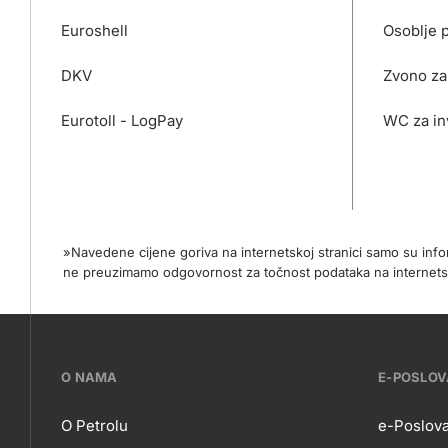
Euroshell
Osoblje 
DKV
Zvono za
Eurotoll - LogPay
WC za in
»Navedene cijene goriva na internetskoj stranici samo su in
ne preuzimamo odgovornost za točnost podataka na internets
???
O NAMA
E-POSLO
petrol-
O Petrolu
e-Poslova