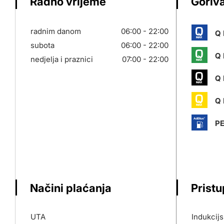
Radno vrijeme
Goriva
radnim danom
06:00 - 22:00
Q 
subota
06:00 - 22:00
Q 
nedjelja i praznici
07:00 - 22:00
Q 
Q 
P
Načini plaćanja
Prist
UTA
Indukcij