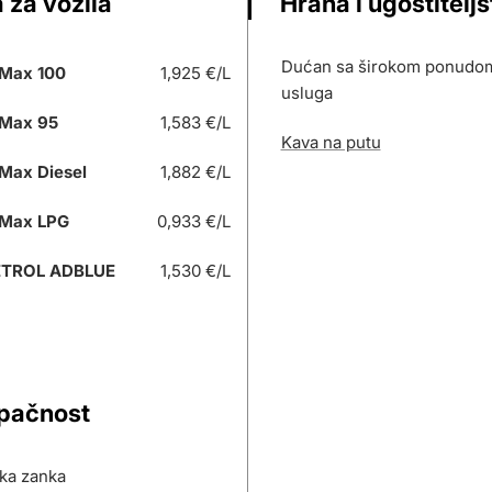
 za vozila
Hrana i ugostitelj
Dućan sa širokom ponudom 
Max 100
1,925 €/L
usluga
Max 95
1,583 €/L
Kava na putu
Max Diesel
1,882 €/L
Max LPG
0,933 €/L
ETROL ADBLUE
1,530 €/L
upačnost
ska zanka